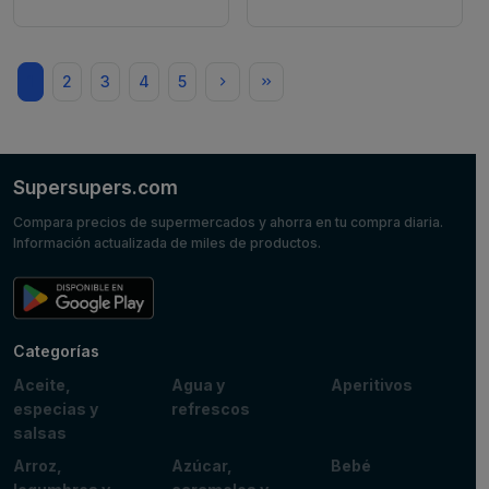
1
2
3
4
5
Supersupers.com
Compara precios de supermercados y ahorra en tu compra diaria.
Información actualizada de miles de productos.
Categorías
Aceite,
Agua y
Aperitivos
especias y
refrescos
salsas
Arroz,
Azúcar,
Bebé