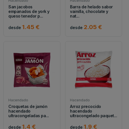
Hacendado
Hacendado
San jacobos
Barra de helado sabor
empanados de york y
vainilla, chocolate y
queso tenedor p...
nat...
1.45 €
2.05 €
desde
desde
Hacendado
Hacendado
Croquetas de jamón
Arroz precocido
hacendado
hacendado
ultracongeladas pa...
ultracongelado paquet...
1.4 €
1.9 €
desde
desde