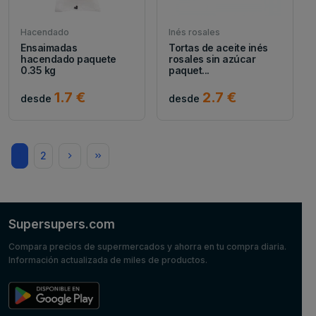
Hacendado
Inés rosales
Ensaimadas
Tortas de aceite inés
hacendado paquete
rosales sin azúcar
0.35 kg
paquet...
1.7 €
2.7 €
desde
desde
1
2
Supersupers.com
Compara precios de supermercados y ahorra en tu compra diaria.
Información actualizada de miles de productos.