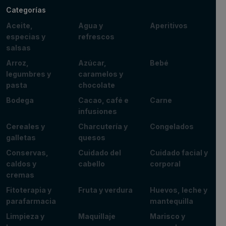
Categorías
Aceite,
Agua y
Aperitivos
especias y
refrescos
salsas
Arroz,
Azúcar,
Bebé
legumbres y
caramelos y
pasta
chocolate
Bodega
Cacao, café e
Carne
infusiones
Cereales y
Charcutería y
Congelados
galletas
quesos
Conservas,
Cuidado del
Cuidado facial y
caldos y
cabello
corporal
cremas
Fitoterapia y
Fruta y verdura
Huevos, leche y
parafarmacia
mantequilla
Limpieza y
Maquillaje
Marisco y