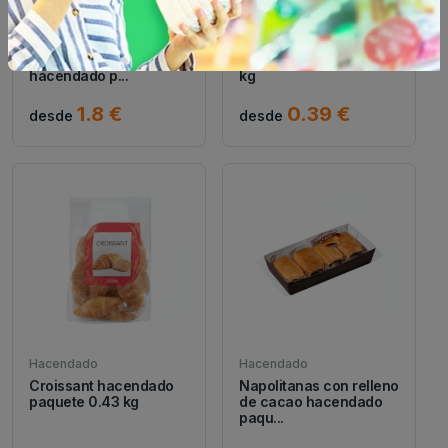
Hacendado
Hacendado
Napolitanas con relleno
Bizcocho con baño de
sabor crema
cacao hacendado 0.07
hacendado p...
kg
1.8 €
0.39 €
desde
desde
Hacendado
Hacendado
Croissant hacendado
Napolitanas con relleno
paquete 0.43 kg
de cacao hacendado
paqu...