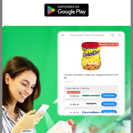
Hacendado
Hacendado
Pan de leche
Rollo con sabor nata
hacendado paquete
hacendado 0.041 kg
0.48 kg
1.85 €
0.24 €
desde
desde