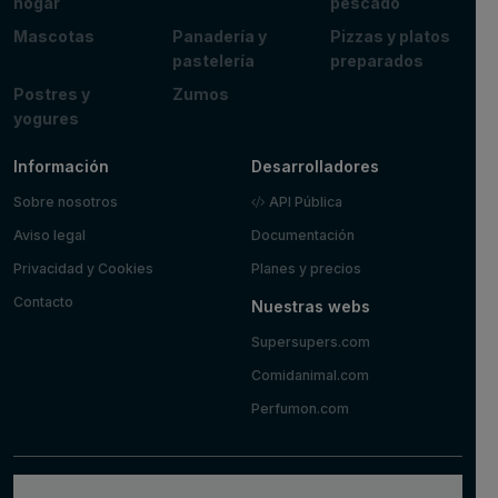
hogar
pescado
Mascotas
Panadería y
Pizzas y platos
pastelería
preparados
Postres y
Zumos
yogures
Información
Desarrolladores
Sobre nosotros
API Pública
Aviso legal
Documentación
Privacidad y Cookies
Planes y precios
Contacto
Nuestras webs
Supersupers.com
Comidanimal.com
Perfumon.com