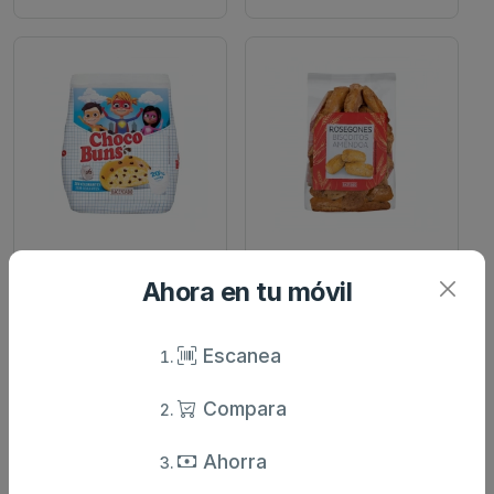
Choco buns
Hacendado
Bollo con pepitas de
Rosegones pasta de
Ahora en tu móvil
chocolate choco buns
almendras hacendado
paque...
paquete...
Escanea
1.5 €
1.9 €
desde
desde
Compara
Ahorra