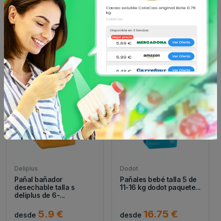
Pañales dodot sensitive
Pañal bañador
t2 (4-8 kg) 58 ud.
desechable talla m
deliplus de 11...
20.95 €
5.9 €
desde
desde
Deliplus
Dodot
Pañal bañador
Pañales bebé talla 5 de
desechable talla s
11-16 kg dodot paquete...
deliplus de 6-...
5.9 €
16.75 €
desde
desde