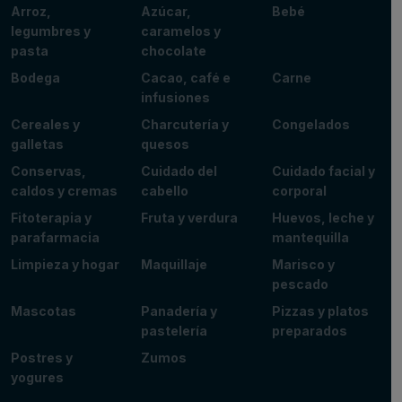
Arroz,
Azúcar,
Bebé
legumbres y
caramelos y
pasta
chocolate
Bodega
Cacao, café e
Carne
infusiones
Cereales y
Charcutería y
Congelados
galletas
quesos
Conservas,
Cuidado del
Cuidado facial y
caldos y cremas
cabello
corporal
Fitoterapia y
Fruta y verdura
Huevos, leche y
parafarmacia
mantequilla
Limpieza y hogar
Maquillaje
Marisco y
pescado
Mascotas
Panadería y
Pizzas y platos
pastelería
preparados
Postres y
Zumos
yogures