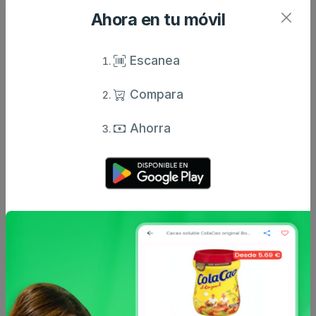
Ahora en tu móvil
Escanea
Deliplus
Deliplus
Toallitas bebé frescas &
Pañales bebé talla 2 de
Compara
perfumadas deliplus
3-6 kg deliplus
pa...
paquete...
Ahorra
0.95 €
8.5 €
desde
desde
Dodot sensitive
Deliplus