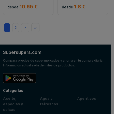
10.65 €
1.8 €
desde
desde
1
2
Supersupers.com
Compara precios de supermercados y ahorra en tu compra diaria.
Información actualizada de miles de productos.
Categorías
Aceite,
Agua y
Aperitivos
especias y
refrescos
salsas