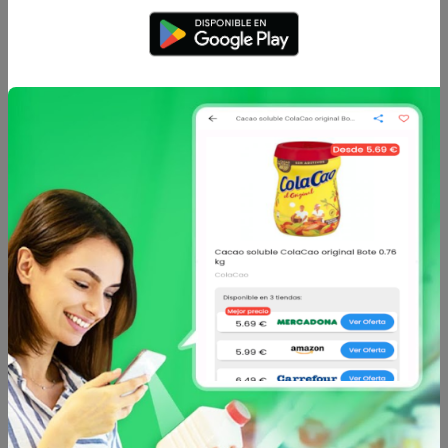
Hacendado
Hacendado
Migas hacendado
Lasaña de espinacas y
bandeja 0.22 kg
requesón hacendado
bandej...
1.9 €
2.75 €
desde
desde