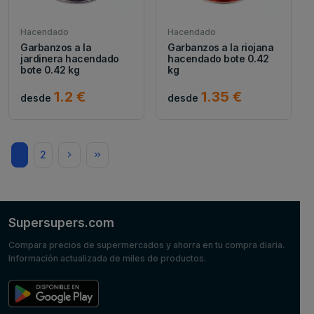
Hacendado
Hacendado
Garbanzos a la
Garbanzos a la riojana
jardinera hacendado
hacendado bote 0.42
bote 0.42 kg
kg
1.2 €
1.35 €
desde
desde
1
2
Supersupers.com
Compara precios de supermercados y ahorra en tu compra diaria.
Información actualizada de miles de productos.