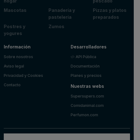
hogar
pescado
Mascotas
Panadería y
Pizzas y platos
pastelería
preparados
Postres y
Zumos
yogures
Información
Desarrolladores
Sobre nosotros
API Pública
Aviso legal
Documentación
Privacidad y Cookies
Planes y precios
Contacto
Nuestras webs
Supersupers.com
Comidanimal.com
Perfumon.com