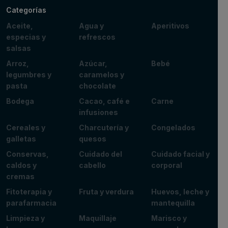
Categorías
Aceite,
Agua y
Aperitivos
especias y
refrescos
salsas
Arroz,
Azúcar,
Bebé
legumbres y
caramelos y
pasta
chocolate
Bodega
Cacao, café e
Carne
infusiones
Cereales y
Charcutería y
Congelados
galletas
quesos
Conservas,
Cuidado del
Cuidado facial y
caldos y
cabello
corporal
cremas
Fitoterapia y
Fruta y verdura
Huevos, leche y
parafarmacia
mantequilla
Limpieza y
Maquillaje
Marisco y