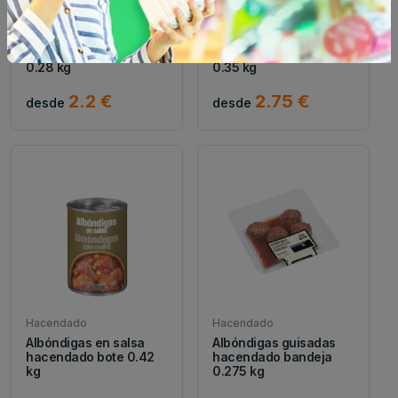
Hacendado
Hacendado
Spaghetti carbonara
Lasaña boloñesa
hacendado bandeja
hacendado bandeja
0.28 kg
0.35 kg
2.2 €
2.75 €
desde
desde
Hacendado
Hacendado
Albóndigas en salsa
Albóndigas guisadas
hacendado bote 0.42
hacendado bandeja
kg
0.275 kg