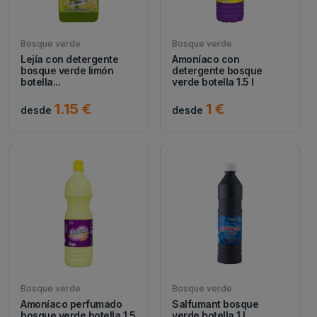
Bosque verde
Bosque verde
Lejía con detergente
Amoníaco con
bosque verde limón
detergente bosque
botella...
verde botella 1.5 l
1.15 €
1 €
desde
desde
Bosque verde
Bosque verde
Amoníaco perfumado
Salfumant bosque
bosque verde botella 1.5
verde botella 1 l