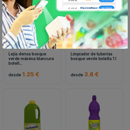
Bosque verde
Bosque verde
Lejía densa bosque
Limpiador de tuberías
verde máxima blancura
bosque verde botella 1 l
botell...
1.25 €
3.8 €
desde
desde