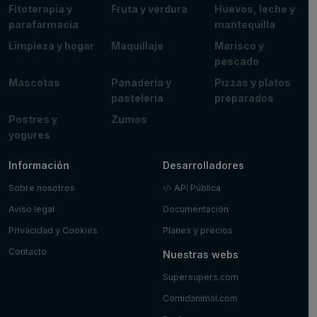
Fitoterapia y
Fruta y verdura
Huevos, leche y
parafarmacia
mantequilla
Limpieza y hogar
Maquillaje
Marisco y
pescado
Mascotas
Panadería y
Pizzas y platos
pastelería
preparados
Postres y
Zumos
yogures
Información
Desarrolladores
Sobre nosotros
API Pública
Aviso legal
Documentación
Privacidad y Cookies
Planes y precios
Contacto
Nuestras webs
Supersupers.com
Comidanimal.com