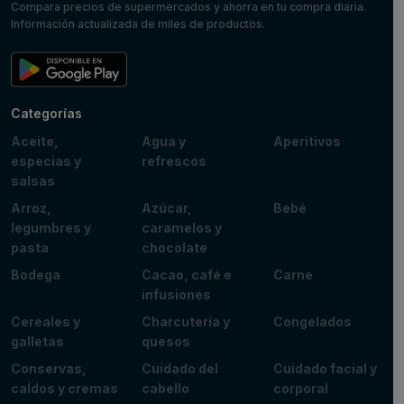
Compara precios de supermercados y ahorra en tu compra diaria.
Información actualizada de miles de productos.
Categorías
Aceite,
Agua y
Aperitivos
especias y
refrescos
salsas
Arroz,
Azúcar,
Bebé
legumbres y
caramelos y
pasta
chocolate
Bodega
Cacao, café e
Carne
infusiones
Cereales y
Charcutería y
Congelados
galletas
quesos
Conservas,
Cuidado del
Cuidado facial y
caldos y cremas
cabello
corporal