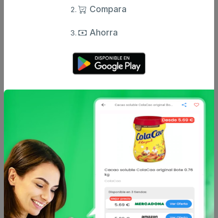
7 €
1.25 €
desde
desde
Compara
Ahorra
Orache
Bosque verde
Pastillas desinfectantes
Lejía con detergente y
multiusos orache bote...
perfume bosque verde
bot...
1.6 €
1.15 €
desde
desde