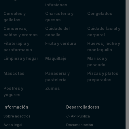
infusiones
Cereales y
Charcutería y
Congelados
galletas
quesos
Conservas,
Cuidado del
Cuidado facial y
caldos y cremas
cabello
corporal
Fitoterapia y
Fruta y verdura
Huevos, leche y
parafarmacia
mantequilla
Limpieza y hogar
Maquillaje
Marisco y
pescado
Mascotas
Panadería y
Pizzas y platos
pastelería
preparados
Postres y
Zumos
yogures
Información
Desarrolladores
Sobre nosotros
API Pública
Aviso legal
Documentación