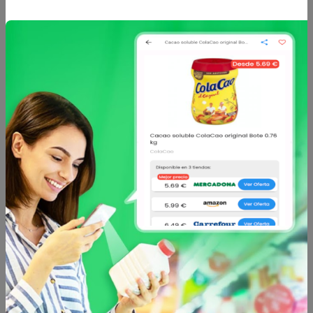
Hacendado
Hacendado
Caramelos fresi pink
Golosinas mix
mix hacendado paquete
hacendado paquete 0.3
0.3 kg
kg
1.6 €
1.6 €
desde
desde