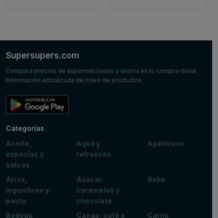
Supersupers.com
Compara precios de supermercados y ahorra en tu compra diaria.
Información actualizada de miles de productos.
Categorías
Aceite,
Agua y
Aperitivos
especias y
refrescos
salsas
Arroz,
Azúcar,
Bebé
legumbres y
caramelos y
pasta
chocolate
Bodega
Cacao, café e
Carne