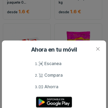
paquete 0...
kg
1.6 €
1.6 €
desde
desde
Ahora en tu móvil
Escanea
Hacendado
Hacendado
Compara
Golosinas rellenos fresa
Mix golosinas azúcar
hacendado caja 0.32 kg
hacendado paquete 0.3
kg
Ahorra
1.75 €
1.6 €
desde
desde