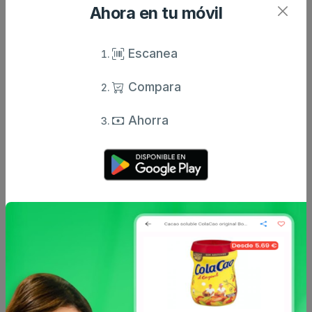
Ahora en tu móvil
Escanea
Hacendado
Hacendado
Helado cucurucho
Helado con mango
choco nata hacendado
mochi hacendado caja
Compara
caja 720 ml
216 ml
2.2 €
2.9 €
Ahorra
desde
desde
Hacendado
Hacendado
Helado turrón
Crepes hacendado