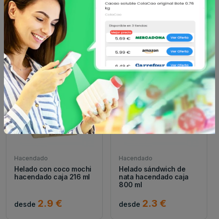
hacendado bote 500 ml
ultracongelados caja
0.4 kg
2.95 €
2.45 €
desde
desde
Hacendado
Hacendado
Helado con coco mochi
Helado sándwich de
hacendado caja 216 ml
nata hacendado caja
800 ml
2.9 €
2.3 €
desde
desde