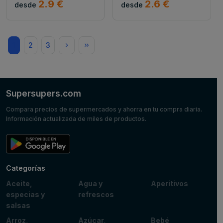
2.9 €
2.6 €
desde
desde
1
2
3
Supersupers.com
Compara precios de supermercados y ahorra en tu compra diaria.
Información actualizada de miles de productos.
Categorías
Aceite,
Agua y
Aperitivos
especias y
refrescos
salsas
Arroz,
Azúcar,
Bebé