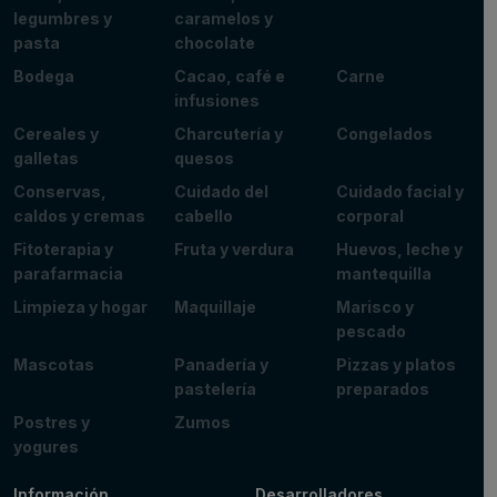
legumbres y
caramelos y
pasta
chocolate
Bodega
Cacao, café e
Carne
infusiones
Cereales y
Charcutería y
Congelados
galletas
quesos
Conservas,
Cuidado del
Cuidado facial y
caldos y cremas
cabello
corporal
Fitoterapia y
Fruta y verdura
Huevos, leche y
parafarmacia
mantequilla
Limpieza y hogar
Maquillaje
Marisco y
pescado
Mascotas
Panadería y
Pizzas y platos
pastelería
preparados
Postres y
Zumos
yogures
Información
Desarrolladores