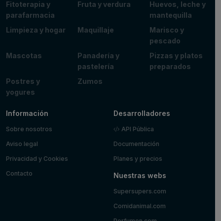
Fitoterapia y
Fruta y verdura
Huevos, leche y
parafarmacia
mantequilla
Limpieza y hogar
Maquillaje
Marisco y
pescado
Mascotas
Panadería y
Pizzas y platos
pastelería
preparados
Postres y
Zumos
yogures
Información
Desarrolladores
Sobre nosotros
API Pública
Aviso legal
Documentación
Privacidad y Cookies
Planes y precios
Contacto
Nuestras webs
Supersupers.com
Comidanimal.com
Perfumon.com