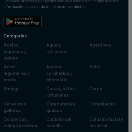
Compara precios de supermercados y ahorra en tu compra diaria.
Información actualizada de miles de productos.
Categorías
Aceite,
Agua y
Aperitivos
especias y
refrescos
salsas
Arroz,
Azúcar,
Bebé
legumbres y
caramelos y
pasta
chocolate
Bodega
Cacao, café e
Carne
infusiones
Cereales y
Charcutería y
Congelados
galletas
quesos
Conservas,
Cuidado del
Cuidado facial y
caldos y cremas
cabello
corporal