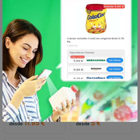
4 €
1.65 €
desde
desde
Sin marca
Deliplus
Fluido protección solar
Aceite solar protector
facial nivea tono
deliplus fps 30
medio...
11.95 €
5 €
desde
desde