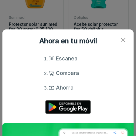
Sun med
Deliplus
Protector solar sun med
Aceite solar protector
fps 30 spray 0.25 100
fps 50 deliplus
ml
resisten...
Ahora en tu móvil
6 €
5.2 €
desde
desde
Escanea
Compara
Ahorra
Deliplus
Deliplus
Crema protección solar
Protector labial deliplus
infantil fps 50+ deliplu...
fps 30