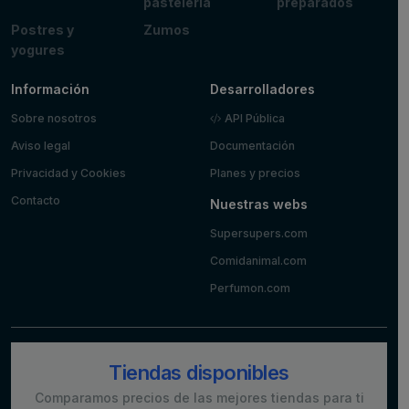
pastelería
preparados
Postres y
Zumos
yogures
Información
Desarrolladores
Sobre nosotros
API Pública
Aviso legal
Documentación
Privacidad y Cookies
Planes y precios
Contacto
Nuestras webs
Supersupers.com
Comidanimal.com
Perfumon.com
Tiendas disponibles
Comparamos precios de las mejores tiendas para ti