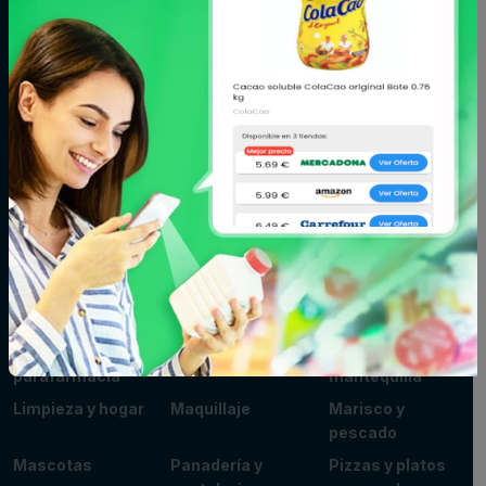
Aceite,
Agua y
Aperitivos
especias y
refrescos
salsas
Arroz,
Azúcar,
Bebé
legumbres y
caramelos y
pasta
chocolate
Bodega
Cacao, café e
Carne
infusiones
Cereales y
Charcutería y
Congelados
galletas
quesos
Conservas,
Cuidado del
Cuidado facial y
caldos y cremas
cabello
corporal
Fitoterapia y
Fruta y verdura
Huevos, leche y
parafarmacia
mantequilla
Limpieza y hogar
Maquillaje
Marisco y
pescado
Mascotas
Panadería y
Pizzas y platos