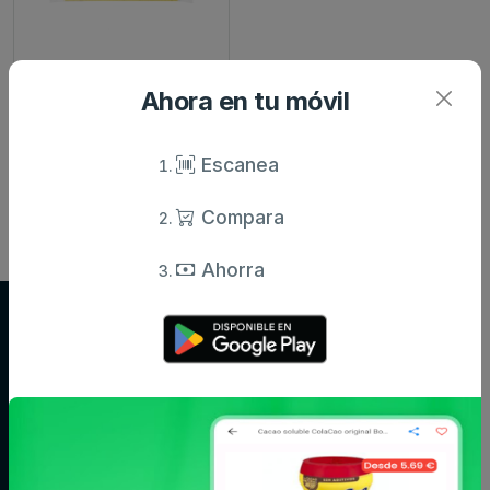
Nortindal
Ahora en tu móvil
Tinta de sepia nortindal
congelada paquete
0.03...
Escanea
2.75 €
desde
Compara
Ahorra
Supersupers.com
Compara precios de supermercados y ahorra en tu compra diaria.
Información actualizada de miles de productos.
Categorías