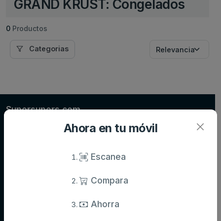
GRAND KRUST: Congelados
0
Productos
Categorias
Supersupers.com
Ahora en tu móvil
Compara precios de supermercados y ahorra en tu compra diaria.
Información actualizada de miles de productos.
Escanea
Compara
Categorías
Aceite,
Agua y
Aperitivos
Ahorra
especias y
refrescos
salsas