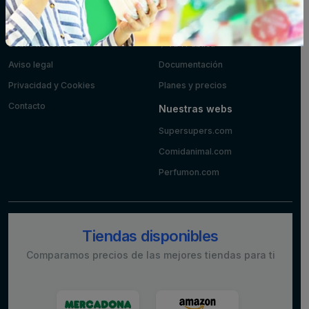
Información
Desarrolladores
Sobre nosotros
API Pública
Aviso legal
Documentación
Privacidad y Cookies
Planes y precios
Contacto
Nuestras webs
Supersupers.com
Comidanimal.com
Perfumon.com
Tiendas disponibles
Comparamos precios de las mejores tiendas para ti