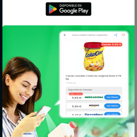
Arroz,
Azúcar,
Bebé
legumbres y
caramelos y
pasta
chocolate
Bodega
Cacao, café e
Carne
infusiones
Cereales y
Charcutería y
Congelados
galletas
quesos
Conservas,
Cuidado del
Cuidado facial y
caldos y cremas
cabello
corporal
Fitoterapia y
Fruta y verdura
Huevos, leche y
parafarmacia
mantequilla
Limpieza y hogar
Maquillaje
Marisco y
pescado
Mascotas
Panadería y
Pizzas y platos
pastelería
preparados
Postres y
Zumos
yogures