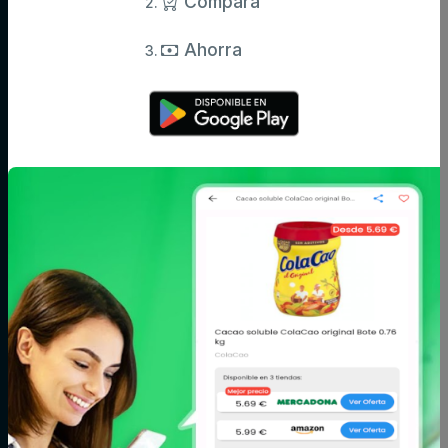
Compara
Ahorra
Categorías
Aceite,
Agua y
Aperitivos
especias y
refrescos
salsas
Arroz,
Azúcar,
Bebé
legumbres y
caramelos y
pasta
chocolate
Bodega
Cacao, café e
Carne
infusiones
Cereales y
Charcutería y
Congelados
galletas
quesos
Conservas,
Cuidado del
Cuidado facial y
caldos y cremas
cabello
corporal
Fitoterapia y
Fruta y verdura
Huevos, leche y