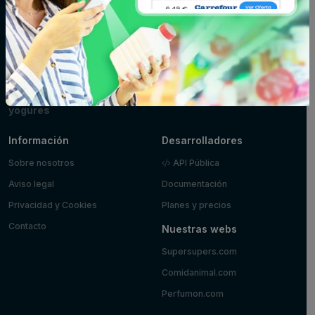
parafarmacia
mantequilla
Limpieza y hogar
Maquillaje
Marisco y
pescado
Mascotas
Panadería y
Pizzas y platos
pastelería
preparados
Postres y
Zumos
yogures
Información
Desarrolladores
Sobre nosotros
API Pública
Aviso legal
Documentación
Privacidad y Cookies
Planes y precios
Contacto
Nuestras webs
Supersupers.com
Comidanimal.com
Perfumon.com