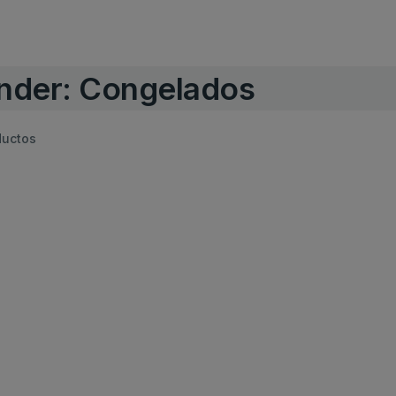
nder: Congelados
ductos