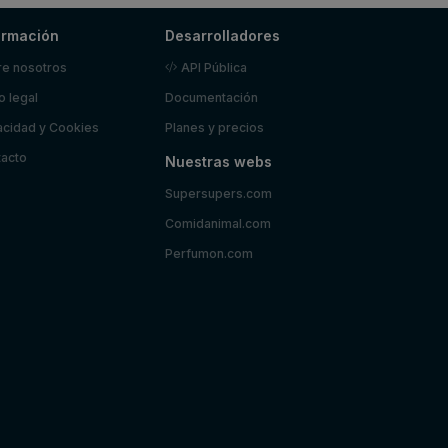
ormación
Desarrolladores
e nosotros
API Pública
o legal
Documentación
acidad y Cookies
Planes y precios
acto
Nuestras webs
Supersupers.com
Comidanimal.com
Perfumon.com