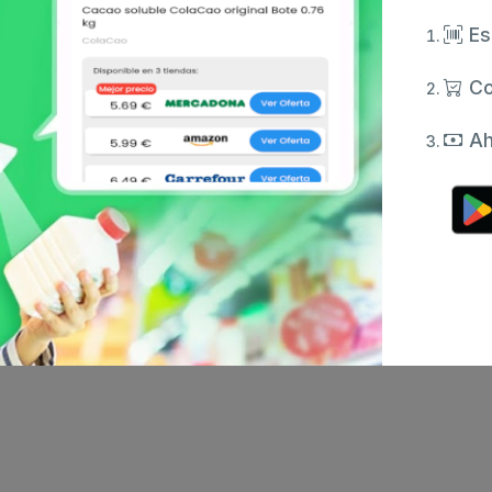
Es
Co
Ah