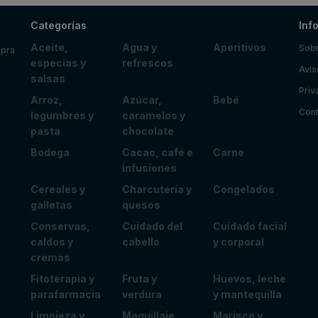
Categorías
Inf
Aceite,
Agua y
Aperitivos
Sobr
mpra
especias y
refrescos
Avis
salsas
Priv
Arroz,
Azúcar,
Bebé
Cont
legumbres y
caramelos y
pasta
chocolate
Bodega
Cacao, café e
Carne
infusiones
Cereales y
Charcutería y
Congelados
galletas
quesos
Conservas,
Cuidado del
Cuidado facial
caldos y
cabello
y corporal
cremas
Fitoterapia y
Fruta y
Huevos, leche
parafarmacia
verdura
y mantequilla
Limpieza y
Maquillaje
Marisco y