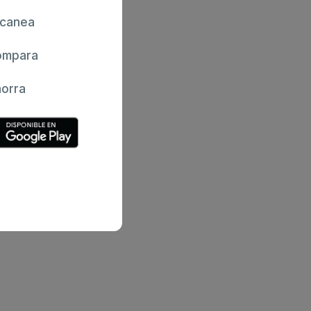
canea
mpara
orra