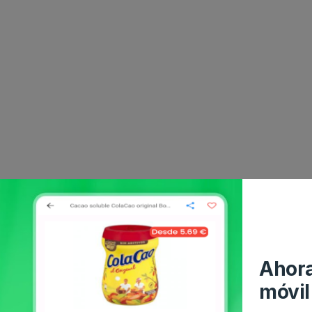
Ahora
móvil