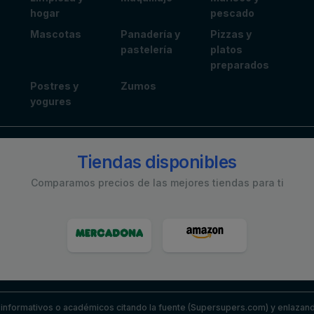
hogar
pescado
Mascotas
Panadería y
Pizzas y
pastelería
platos
preparados
Postres y
Zumos
yogures
Tiendas disponibles
Comparamos precios de las mejores tiendas para ti
nformativos o académicos citando la fuente (Supersupers.com) y enlazando 