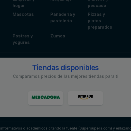
hogar
pescado
Mascotas
Panadería y
Pizzas y
pastelería
platos
preparados
Postres y
Zumos
yogures
Tiendas disponibles
Comparamos precios de las mejores tiendas para ti
nformativos o académicos citando la fuente (Supersupers.com) y enlazando 