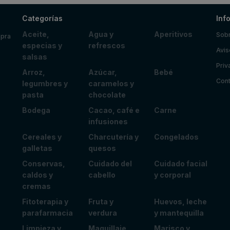
Categorías
Inf
Aceite,
Agua y
Aperitivos
Sobr
mpra
especias y
refrescos
Avis
salsas
Priv
Arroz,
Azúcar,
Bebé
Cont
legumbres y
caramelos y
pasta
chocolate
Bodega
Cacao, café e
Carne
infusiones
Cereales y
Charcutería y
Congelados
galletas
quesos
Conservas,
Cuidado del
Cuidado facial
caldos y
cabello
y corporal
cremas
Fitoterapia y
Fruta y
Huevos, leche
parafarmacia
verdura
y mantequilla
Limpieza y
Maquillaje
Marisco y