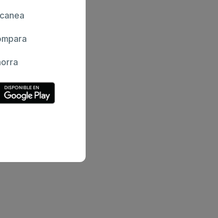
canea
mpara
orra