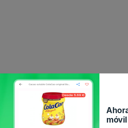
Ahora
móvil