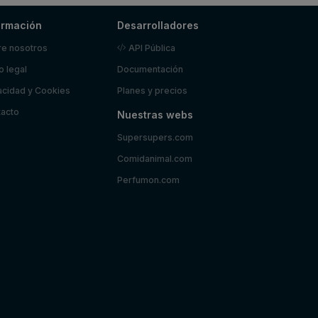
ormación
Desarrolladores
e nosotros
API Pública
o legal
Documentación
acidad y Cookies
Planes y precios
acto
Nuestras webs
Supersupers.com
Comidanimal.com
Perfumon.com