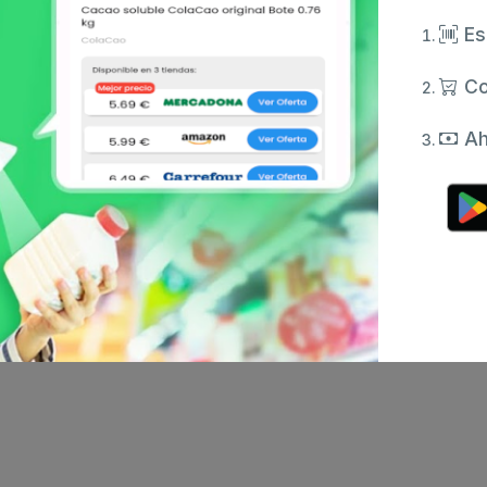
Es
Co
Ah