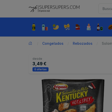
Congelados
Rebozados
Solomi
desde
3,49 €
0 ofertas