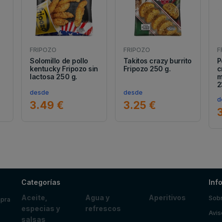
FRIPOZO
FRIPOZO
F
Solomillo de pollo
Takitos crazy burrito
P
kentucky Fripozo sin
Fripozo 250 g.
c
lactosa 250 g.
m
2
desde
desde
d
3.49 €
3.25 €
Categorías
Inf
Aceite,
Agua y
Aperitivos
Sobr
mpra
especias y
refrescos
Avis
salsas