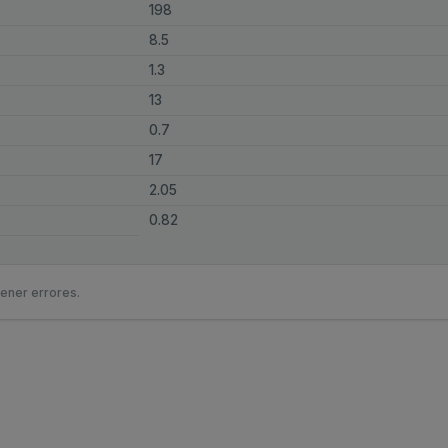
198
8.5
1.3
13
0.7
17
2.05
0.82
ener errores.