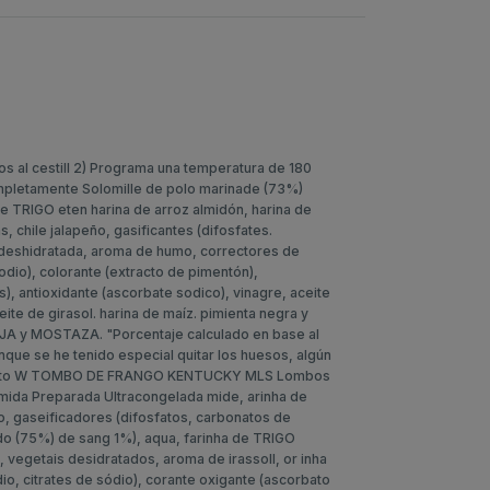
 al cestill 2) Programa una temperatura de 180
ompletamente Solomille de polo marinade (73%)
 de TRIGO eten harina de arroz almidón, harina de
s, chile jalapeño, gasificantes (difosfates.
 deshidratada, aroma de humo, correctores de
odio), colorante (extracto de pimentón),
s), antioxidante (ascorbate sodico), vinagre, aceite
eite de girasol. harina de maíz. pimienta negra y
JA y MOSTAZA. "Porcentaje calculado en base al
unque se he tenido especial quitar los huesos, algún
oducto W TOMBO DE FRANGO KENTUCKY MLS Lombos
mida Preparada Ultracongelada mide, arinha de
o, gaseificadores (difosfatos, carbonatos de
 (75%) de sang 1%), aqua, farinha de TRIGO
a, vegetais desidratados, aroma de irassoll, or inha
io, citrates de sódio), corante oxigante (ascorbato