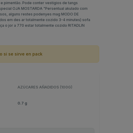
a e pimentão. Pode conter vestigios de tangs
especial OJA MOSTARDA "Persentual akulado com
ossos, alguns restes podenyes mag MODO DE
s em des ar totalmente cozido 3-4 minutes) sofa
a o jor a 770 estar totalmente cozido RITADLIN
o si se sirve en pack
AZÚCARES AÑADIDOS (100G)
0.7 g