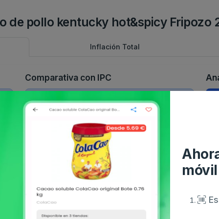
llo de pollo kentucky hot&spicy Fripozo 
Inflación Total
Comparativa con IPC
Aná
No hay suficientes datos para la
o.
comparativa con IPC.
Ahora
móvil
Es