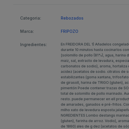
Categoria:
Rebozados
Marca:
FRIPOZO
Ingredientes:
En FREIDORA DEL 1) Añadelos congelados
durante 10 minutos hasta cocinarlos c
[solomillo de pollo (81%), agua, harina
maiz, sal, extracto de levadura, especia
carbonatos de sodio), aroma, hortaliza
acidez (acetatos de sodio. citratos de s
estabilizantes (goma xantana, trifosfato
de girasoll, harina de TRIGO (gluten), ac
pimentón Poede contener trazas de SO
total de solomillo de pollo marinado. A
resto. puede permanecer en ell pr
de amarades, ganados e pré-fritos. Co
milho xato de levedura esposta jalapeñ
NGREDIENTES Lombo destangs marinado
(gluten), farinha de arroz. Vodio), arom
de 1860) ales de g dez (acetatos de sód