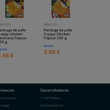
RIPOZO
FRIPOZO
echuga de pollo
Pechuga de pollo
ryspy chicken
Cryspy Chicken
exicana Fripozo
Fripozo 230 g.
30 g.
desde
esde
3.59 €
3.55 €
ormación
Desarrolladores
e nosotros
API Pública
o legal
Documentación