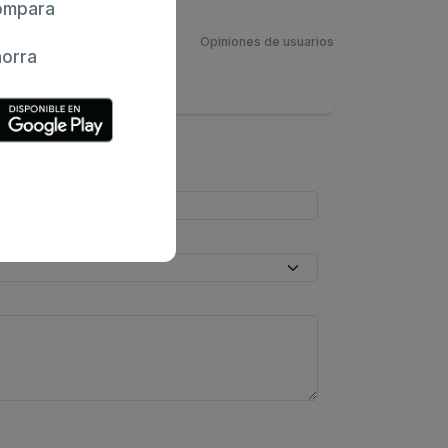
mpara
Opiniones de usuarios
orra