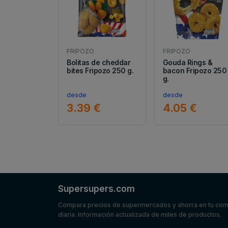
FRIPOZO
FRIPOZO
Bolitas de cheddar
Gouda Rings &
bites Fripozo 250 g.
bacon Fripozo 250
g.
desde
desde
3.39 €
4.05 €
Supersupers.com
Compara precios de supermercados y ahorra en tu co
diaria. Información actualizada de miles de productos.