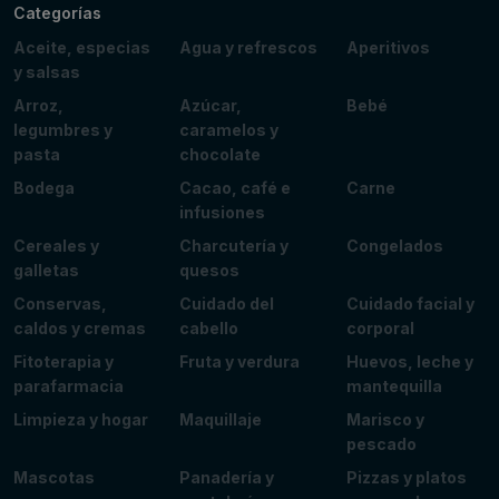
Categorías
Aceite, especias
Agua y refrescos
Aperitivos
y salsas
Arroz,
Azúcar,
Bebé
legumbres y
caramelos y
pasta
chocolate
Bodega
Cacao, café e
Carne
infusiones
Cereales y
Charcutería y
Congelados
galletas
quesos
Conservas,
Cuidado del
Cuidado facial y
caldos y cremas
cabello
corporal
Fitoterapia y
Fruta y verdura
Huevos, leche y
parafarmacia
mantequilla
Limpieza y hogar
Maquillaje
Marisco y
pescado
Mascotas
Panadería y
Pizzas y platos