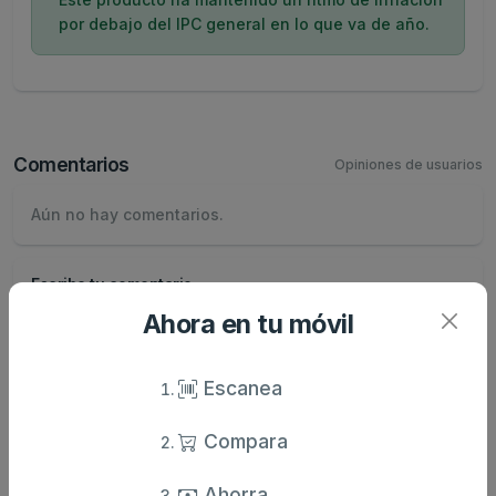
por debajo del IPC general en lo que va de año.
Comentarios
Opiniones de usuarios
Aún no hay comentarios.
Escribe tu comentario
Nombre
Ahora en tu móvil
Valoración
Escanea
Compara
Comentario
Ahorra