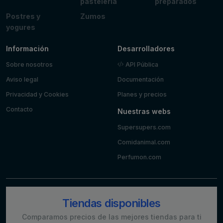
pastelería
preparados
Postres y
Zumos
yogures
Información
Desarrolladores
Sobre nosotros
API Pública
Aviso legal
Documentación
Privacidad y Cookies
Planes y precios
Contacto
Nuestras webs
Supersupers.com
Comidanimal.com
Perfumon.com
Tiendas disponibles
Comparamos precios de las mejores tiendas para ti