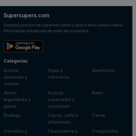
Supersupers.com
Compara precios de supermercados y ahorra en tu compra diaria.
Información actualizada de miles de productos.
Categorías
Aceite,
Agua y
Aperitivos
especias y
refrescos
salsas
Arroz,
Azúcar,
Bebé
legumbres y
caramelos y
pasta
chocolate
Bodega
Cacao, café e
Carne
infusiones
Cereales y
Charcutería y
Congelados