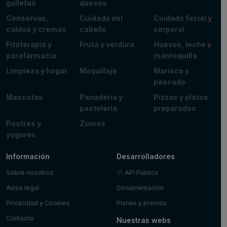
galletas
quesos
Conservas,
Cuidado del
Cuidado facial y
caldos y cremas
cabello
corporal
Fitoterapia y
Fruta y verdura
Huevos, leche y
parafarmacia
mantequilla
Limpieza y hogar
Maquillaje
Marisco y
pescado
Mascotas
Panadería y
Pizzas y platos
pastelería
preparados
Postres y
Zumos
yogures
Información
Desarrolladores
Sobre nosotros
API Pública
Aviso legal
Documentación
Privacidad y Cookies
Planes y precios
Contacto
Nuestras webs