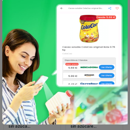
Hacendado
Hacendado
Yogur sabor limón
Postre lácteo
hacendado 0% m.g 0%
+proteínas natural
sin azúca...
hacendado 0% m...
0.9 €
1.4 €
desde
desde
Hacendado
Hacendado
Yogur sabor fresa
Yogur con fruta
hacendado 0% m.g 0%
hacendado 0% m.g 0%
sin azúca...
sin azúcare...