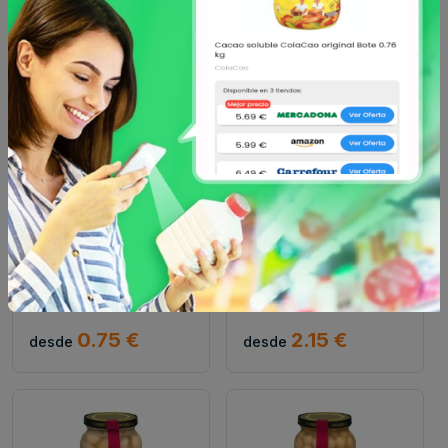
Hacendado
Hacendado
Lenteja cocida pardina
Garbanzo hacendado
hacendado tarro 0.295
paquete 1 kg
kg
0.75 €
2.15 €
desde
desde