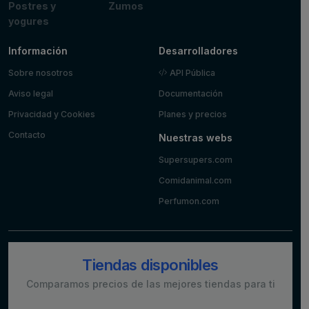
Postres y
Zumos
yogures
Información
Desarrolladores
Sobre nosotros
API Pública
Aviso legal
Documentación
Privacidad y Cookies
Planes y precios
Contacto
Nuestras webs
Supersupers.com
Comidanimal.com
Perfumon.com
Tiendas disponibles
Comparamos precios de las mejores tiendas para ti