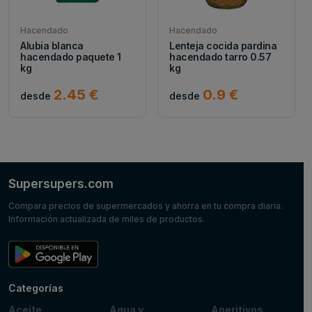
Hacendado
Hacendado
Alubia blanca
Lenteja cocida pardina
hacendado paquete 1
hacendado tarro 0.57
kg
kg
2.45 €
0.9 €
desde
desde
Supersupers.com
Compara precios de supermercados y ahorra en tu compra diaria.
Información actualizada de miles de productos.
Categorías
Aceite,
Agua y
Aperitivos