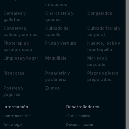
infusiones
Cereales y
Charcutería y
Congelados
galletas
quesos
Conservas,
Cuidado del
Cuidado facial y
caldos y cremas
cabello
corporal
Fitoterapia y
Fruta y verdura
Huevos, leche y
parafarmacia
mantequilla
Limpieza y hogar
Maquillaje
Marisco y
pescado
Mascotas
Panadería y
Pizzas y platos
pastelería
preparados
Postres y
Zumos
yogures
Información
Desarrolladores
Sobre nosotros
API Pública
Aviso legal
Documentación