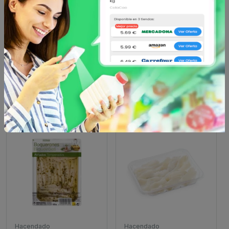
Hacendado
Hacendado
Filetes de anchoa en
Filetes de anchoa en
aceite de oliva
aceite de oliva
hacendado...
hacendado...
3.65 €
6.75 €
desde
desde
Hacendado
Hacendado