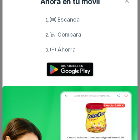
Ahora en tu móvil
Escanea
Compara
Ahorra
Hacendado
Hacendado
Salmón ahumado
Boquerones al vinagre
hacendado 2 paquetes
hacendado en aceite de
x 0.19 kg
gi...
10.8 €
5.5 €
desde
desde