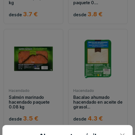
kg
paquete 0....
3.7 €
3.8 €
desde
desde
Hacendado
Hacendado
Salmón marinado
Bacalao ahumado
hacendado paquete
hacendado en aceite de
0.08 kg
girasol...
3.5 €
4.3 €
desde
desde