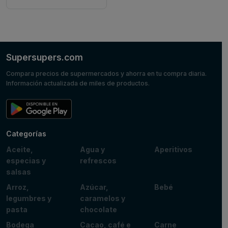
Supersupers.com
Compara precios de supermercados y ahorra en tu compra diaria.
Información actualizada de miles de productos.
Categorías
Aceite,
Agua y
Aperitivos
especias y
refrescos
salsas
Arroz,
Azúcar,
Bebé
legumbres y
caramelos y
pasta
chocolate
Bodega
Cacao, café e
Carne