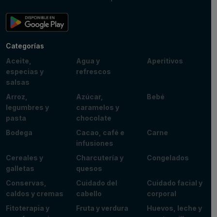
Categorías
Aceite,
Agua y
Aperitivos
especias y
refrescos
salsas
Arroz,
Azúcar,
Bebé
legumbres y
caramelos y
pasta
chocolate
Bodega
Cacao, café e
Carne
infusiones
Cereales y
Charcutería y
Congelados
galletas
quesos
Conservas,
Cuidado del
Cuidado facial y
caldos y cremas
cabello
corporal
Fitoterapia y
Fruta y verdura
Huevos, leche y