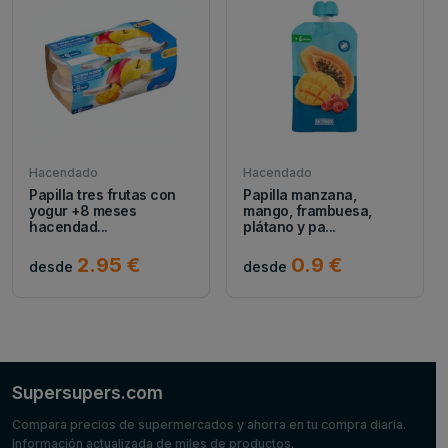
Hacendado
Hacendado
Papilla tres frutas con
Papilla manzana,
yogur +8 meses
mango, frambuesa,
hacendad...
plátano y pa...
2.95 €
0.9 €
desde
desde
Supersupers.com
Compara precios de supermercados y ahorra en tu compra diaria.
Información actualizada de miles de productos.