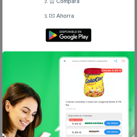
Compara
Hacendado
Hacendado
Ahorra
Papilla manzana y
Papilla cuatro frutas
plátano +6 meses
con avena +8 meses
hacendado 0...
hacend...
0.85 €
2.95 €
desde
desde
Hacendado
Hacendado
Papilla plátano, fresa,
Postre lácteo infantil de
arándanos y avena +8
galleta hacendado +8...
me...