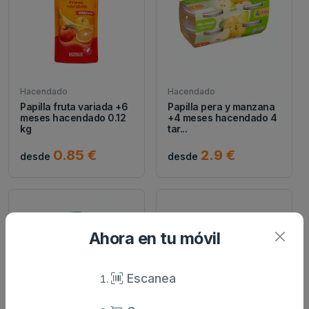
Hacendado
Hacendado
Papilla fruta variada +6
Papilla pera y manzana
meses hacendado 0.12
+4 meses hacendado 4
kg
tar...
0.85 €
2.9 €
desde
desde
Ahora en tu móvil
Escanea