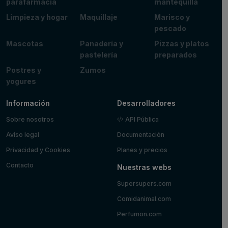
parafarmacia
mantequilla
Limpieza y hogar
Maquillaje
Marisco y
pescado
Mascotas
Panadería y
Pizzas y platos
pastelería
preparados
Postres y
Zumos
yogures
Información
Desarrolladores
Sobre nosotros
API Pública
Aviso legal
Documentación
Privacidad y Cookies
Planes y precios
Contacto
Nuestras webs
Supersupers.com
Comidanimal.com
Perfumon.com