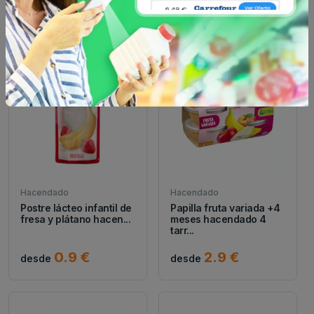
0.9 €
0.9 €
desde
desde
Hacendado
Hacendado
Postre lácteo infantil de
Papilla fruta variada +4
fresa y plátano hacen...
meses hacendado 4
tarr...
0.9 €
2.9 €
desde
desde