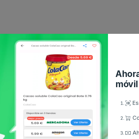
Ahora
móvil
Es
Co
Ah