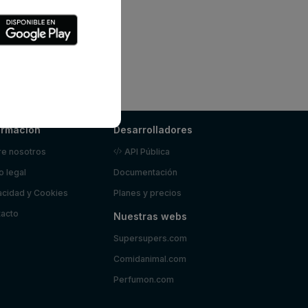
ormación
Desarrolladores
e nosotros
API Pública
o legal
Documentación
acidad y Cookies
Planes y precios
acto
Nuestras webs
Supersupers.com
Comidanimal.com
Perfumon.com