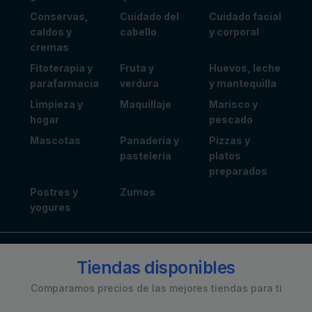
Conservas,
Cuidado del
Cuidado facial
caldos y
cabello
y corporal
cremas
Fitoterapia y
Fruta y
Huevos, leche
parafarmacia
verdura
y mantequilla
Limpieza y
Maquillaje
Marisco y
hogar
pescado
Mascotas
Panadería y
Pizzas y
pastelería
platos
preparados
Postres y
Zumos
yogures
Tiendas disponibles
Comparamos precios de las mejores tiendas para ti