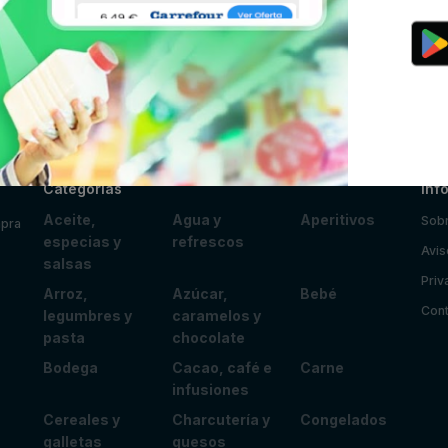
Categorías
Inf
Aceite,
Agua y
Aperitivos
Sobr
mpra
especias y
refrescos
Avis
salsas
Priv
Arroz,
Azúcar,
Bebé
Cont
legumbres y
caramelos y
pasta
chocolate
Bodega
Cacao, café e
Carne
infusiones
Cereales y
Charcutería y
Congelados
galletas
quesos