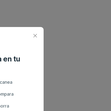
 en tu
canea
mpara
orra