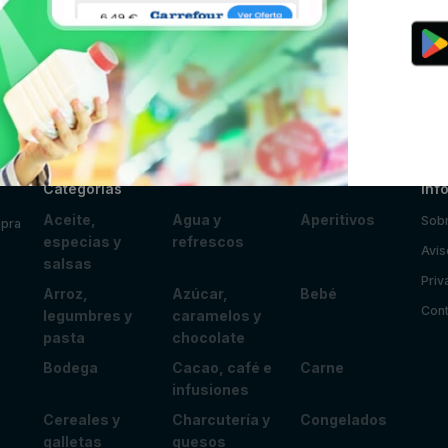
Categorías
Inf
Aceite,
Agua y
Aperitivos
Sobr
mpra
especias y
refrescos
Avis
salsas
Priv
Arroz,
Azúcar,
Bebé
Cont
legumbres y
caramelos y
pasta
chocolate
Bodega
Cacao, café e
Carne
infusiones
Cereales y
Charcutería y
Congelados
galletas
quesos