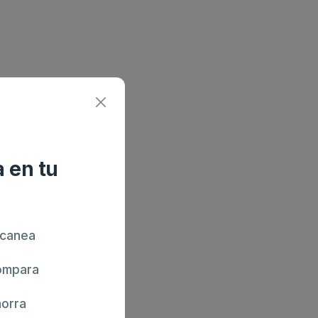
 en tu
canea
mpara
orra