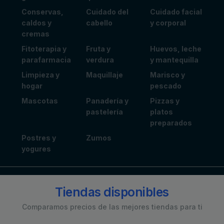
Conservas,
Cuidado del
Cuidado facial
caldos y
cabello
y corporal
cremas
Fitoterapia y
Fruta y
Huevos, leche
parafarmacia
verdura
y mantequilla
Limpieza y
Maquillaje
Marisco y
hogar
pescado
Mascotas
Panadería y
Pizzas y
pastelería
platos
preparados
Postres y
Zumos
yogures
Tiendas disponibles
Comparamos precios de las mejores tiendas para ti