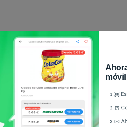
Ahora
móvil
Es
Co
Ah