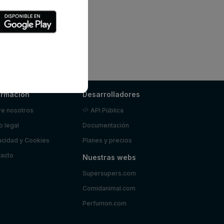
ormación
Desarrolladores
e nosotros
API Pública
o legal
Documentación
acidad y Cookies
Planes y precios
acto
Nuestras webs
Supersupers.com
Comidanimal.com
Perfumon.com