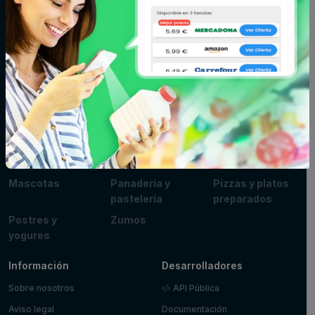
Bodega
Cacao, café e
Carne
infusiones
Cereales y
Charcutería y
Congelados
galletas
quesos
Conservas,
Cuidado del
Cuidado facial y
caldos y cremas
cabello
corporal
Fitoterapia y
Fruta y verdura
Huevos, leche y
parafarmacia
mantequilla
Limpieza y hogar
Maquillaje
Marisco y
pescado
Mascotas
Panadería y
Pizzas y platos
pastelería
preparados
Postres y
Zumos
yogures
Información
Desarrolladores
Sobre nosotros
API Pública
Aviso legal
Documentación