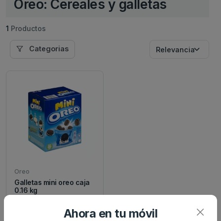
Oreo: Cereales y galletas
1
Productos
Categorias
Oreo
Galletas mini oreo caja
0.16 kg
Ahora en tu móvil
1.95 €
desde