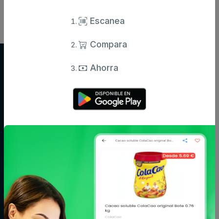
Escanea
Compara
Supersupers.com
Ahorra
Compara precios de supermercados y ahorra en tu compra diaria.
Información actualizada de miles de productos.
Categorías
Aceite,
Agua y
Aperitivos
especias y
refrescos
salsas
Arroz,
Azúcar,
Bebé
legumbres y
caramelos y
pasta
chocolate