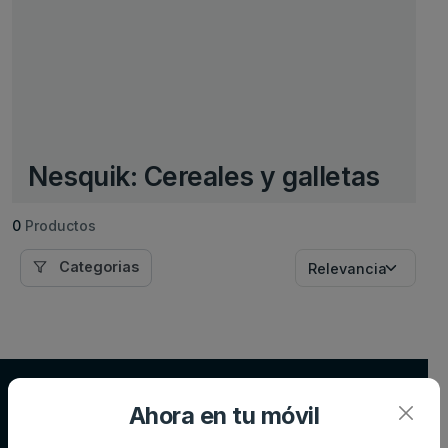
Nesquik: Cereales y galletas
0
Productos
Categorias
Supersupers.com
Ahora en tu móvil
Compara precios de supermercados y ahorra en tu compra diaria.
Información actualizada de miles de productos.