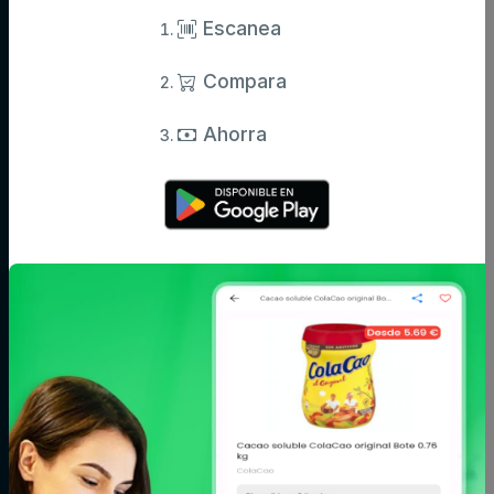
Escanea
Compara
Categorías
Ahorra
Aceite,
Agua y
Aperitivos
especias y
refrescos
salsas
Arroz,
Azúcar,
Bebé
legumbres y
caramelos y
pasta
chocolate
Bodega
Cacao, café e
Carne
infusiones
Cereales y
Charcutería y
Congelados
galletas
quesos
Conservas,
Cuidado del
Cuidado facial y
caldos y
cabello
corporal
cremas