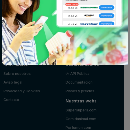
Fitoterapia y
Fruta y verdura
Huevos, leche y
parafarmacia
mantequilla
Limpieza y
Maquillaje
Marisco y
hogar
pescado
Mascotas
Panadería y
Pizzas y platos
pastelería
preparados
Postres y
Zumos
yogures
Información
Desarrolladores
Sobre nosotros
API Pública
Aviso legal
Documentación
Privacidad y Cookies
Planes y precios
Contacto
Nuestras webs
Supersupers.com
Comidanimal.com
Perfumon.com