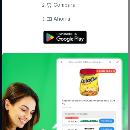
Compara precios de supermercados y ahorra en tu compra diaria.
Compara
Información actualizada de miles de productos.
Ahorra
Categorías
Aceite,
Agua y
Aperitivos
especias y
refrescos
salsas
Arroz,
Azúcar,
Bebé
legumbres y
caramelos y
pasta
chocolate
Bodega
Cacao, café e
Carne
infusiones
Cereales y
Charcutería y
Congelados
galletas
quesos
Conservas,
Cuidado del
Cuidado facial y
caldos y cremas
cabello
corporal