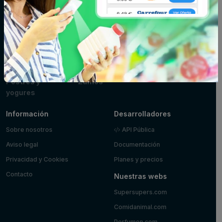
Fitoterapia y
Fruta y verdura
Huevos, leche y
parafarmacia
mantequilla
Limpieza y hogar
Maquillaje
Marisco y
pescado
Mascotas
Panadería y
Pizzas y platos
pastelería
preparados
Postres y
Zumos
yogures
Información
Desarrolladores
Sobre nosotros
API Pública
Aviso legal
Documentación
Privacidad y Cookies
Planes y precios
Contacto
Nuestras webs
Supersupers.com
Comidanimal.com
Perfumon.com