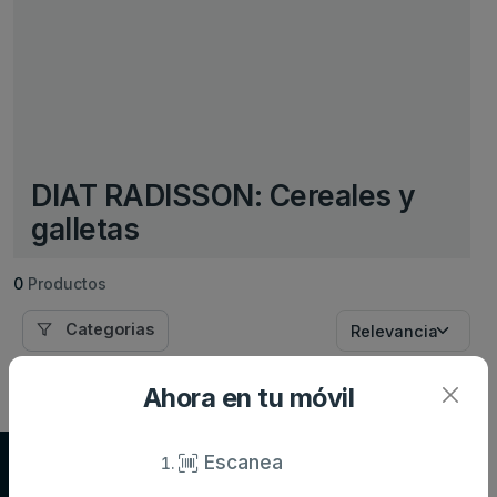
DIAT RADISSON: Cereales y
galletas
0
Productos
Categorias
Ahora en tu móvil
Escanea
Supersupers.com