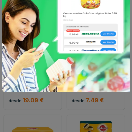
Pedigree
Pedigree
Snacks dental para
Snacks dental para
perros medianos
perros pequeños
pedigree dai...
pedigree den...
19.09 €
7.49 €
desde
desde