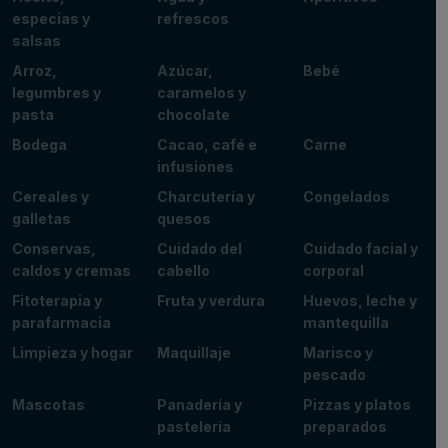
especias y
refrescos
salsas
Arroz,
Azúcar,
Bebé
legumbres y
caramelos y
pasta
chocolate
Bodega
Cacao, café e
Carne
infusiones
Cereales y
Charcutería y
Congelados
galletas
quesos
Conservas,
Cuidado del
Cuidado facial y
caldos y cremas
cabello
corporal
Fitoterapia y
Fruta y verdura
Huevos, leche y
parafarmacia
mantequilla
Limpieza y hogar
Maquillaje
Marisco y
pescado
Mascotas
Panadería y
Pizzas y platos
pastelería
preparados