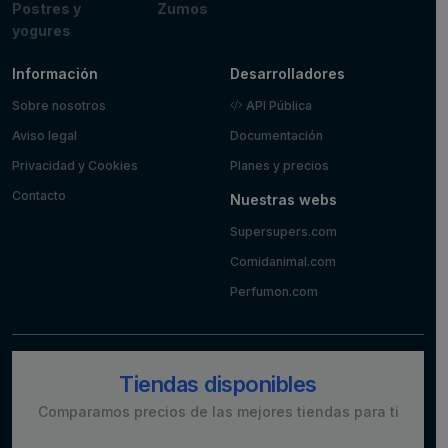
Postres y
Zumos
yogures
Información
Desarrolladores
Sobre nosotros
API Pública
Aviso legal
Documentación
Privacidad y Cookies
Planes y precios
Contacto
Nuestras webs
Supersupers.com
Comidanimal.com
Perfumon.com
Tiendas disponibles
Comparamos precios de las mejores tiendas para ti