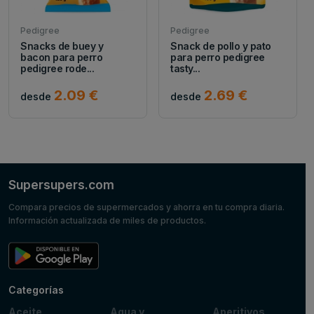
Pedigree
Pedigree
Snacks de buey y
Snack de pollo y pato
bacon para perro
para perro pedigree
pedigree rode...
tasty...
2.09 €
2.69 €
desde
desde
Supersupers.com
Compara precios de supermercados y ahorra en tu compra diaria.
Información actualizada de miles de productos.
Categorías
Aceite,
Agua y
Aperitivos