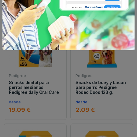
Pedigree
Pedigree
Snacks dental para
Snacks de buey y bacon
perros medianos
para perro Pedigree
Pedigree daily Oral Care
Rodeo Duos 123 g.
desde
desde
19.09 €
2.09 €