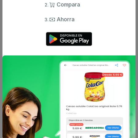
Compara
Ahorra
Otros productos de
Pedigree
en Perro
Pedigree
Pedigree
Snacks dental para
Snack de buey y queso
perros grandes Pedigree
para perro Pedigree
Dentastix pack de
Tasty Mini 140 g.
desde
desde
22.6 €
2.69 €