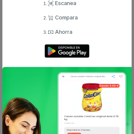
Escanea
Compara
Ahorra
Deliplus
Deliplus
Cápsulas alcachofa
Cápsulas quemagrasas
deliplus caja 0.01635 ud
deliplus caja 0.01709
100 g
3.95 €
3.95 €
desde
desde