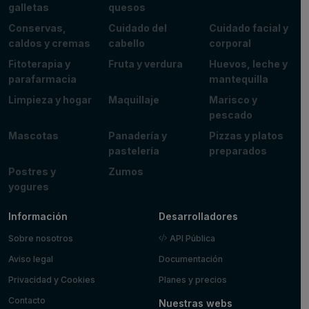
galletas
quesos
Conservas,
Cuidado del
Cuidado facial y
caldos y cremas
cabello
corporal
Fitoterapia y
Fruta y verdura
Huevos, leche y
parafarmacia
mantequilla
Limpieza y hogar
Maquillaje
Marisco y
pescado
Mascotas
Panadería y
Pizzas y platos
pastelería
preparados
Postres y
Zumos
yogures
Información
Desarrolladores
Sobre nosotros
API Pública
Aviso legal
Documentación
Privacidad y Cookies
Planes y precios
Contacto
Nuestras webs