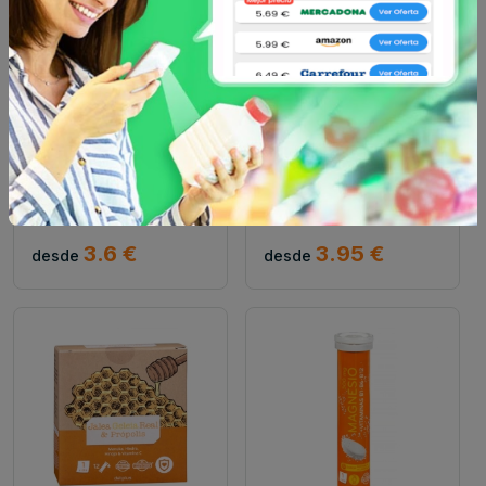
Deliplus
Deliplus
Spray oral própolis
Cápsulas laxforte
deliplus spray 0.02 100
deliplus caja 0.01635 ud
ml
3.6 €
3.95 €
desde
desde