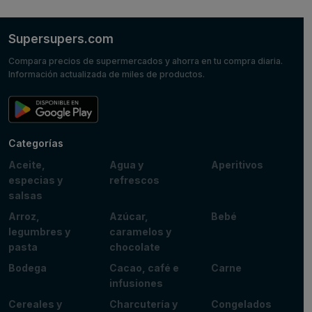
Supersupers.com
Compara precios de supermercados y ahorra en tu compra diaria.
Información actualizada de miles de productos.
Categorías
Aceite,
Agua y
Aperitivos
especias y
refrescos
salsas
Arroz,
Azúcar,
Bebé
legumbres y
caramelos y
pasta
chocolate
Bodega
Cacao, café e
Carne
infusiones
Cereales y
Charcutería y
Congelados