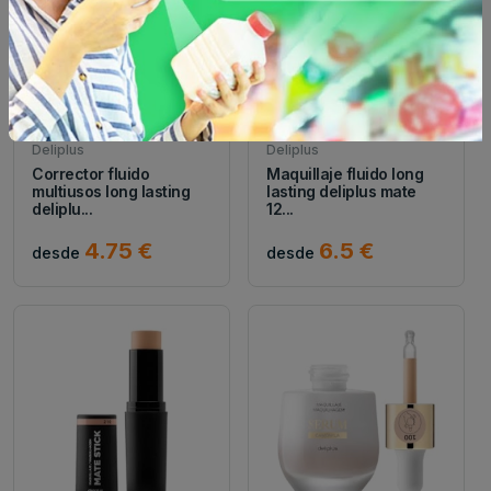
Deliplus
Deliplus
Corrector fluido
Maquillaje fluido long
multiusos long lasting
lasting deliplus mate
deliplu...
12...
4.75 €
6.5 €
desde
desde