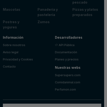
pescado
Mascotas
Panadería y
Pizzas y platos
pastelería
preparados
Postres y
Zumos
yogures
Información
Desarrolladores
Sobre nosotros
API Pública
Aviso legal
Documentación
Privacidad y Cookies
Planes y precios
Contacto
Nuestras webs
Supersupers.com
Comidanimal.com
Perfumon.com