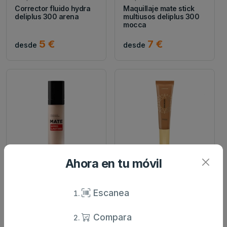
Corrector fluido hydra
Maquillaje mate stick
deliplus 300 arena
multiusos deliplus 300
mocca
5 €
7 €
desde
desde
Ahora en tu móvil
Deliplus
Deliplus
Maquillaje fluido long
Bronceador facial fluido
lasting deliplus mate
luminoso deliplus 01...
Escanea
20...
Compara
6.5 €
4.75 €
desde
desde