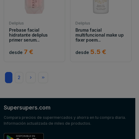
Deliplus
Deliplus
Prebase facial
Bruma facial
hidratante deliplus
multifuncional make up
primer serum...
fixer poem...
7 €
5.5 €
desde
desde
1
2
Supersupers.com
Compara precios de supermercados y ahorra en tu compra diaria.
Información actualizada de miles de productos.