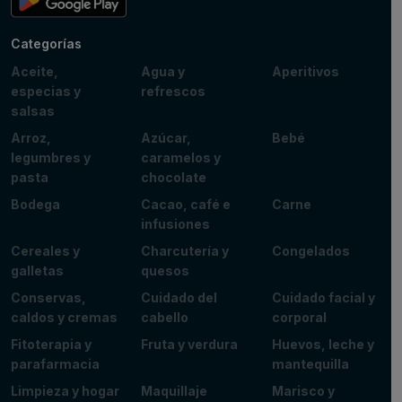
Categorías
Aceite,
Agua y
Aperitivos
especias y
refrescos
salsas
Arroz,
Azúcar,
Bebé
legumbres y
caramelos y
pasta
chocolate
Bodega
Cacao, café e
Carne
infusiones
Cereales y
Charcutería y
Congelados
galletas
quesos
Conservas,
Cuidado del
Cuidado facial y
caldos y cremas
cabello
corporal
Fitoterapia y
Fruta y verdura
Huevos, leche y
parafarmacia
mantequilla
Limpieza y hogar
Maquillaje
Marisco y