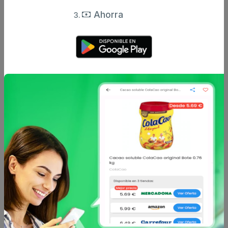
Ahorra
Deliplus
Deliplus
Corrector mate stick
Maquillaje fluido long
deliplus 100 beige
lasting deliplus mate
rosado
10...
4.25 €
6.5 €
desde
desde