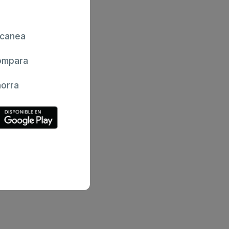
canea
mpara
orra