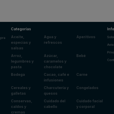
Categorías
Inf
Aceite,
Agua y
Aperitivos
Sobr
mpra
especias y
refrescos
Avis
salsas
Priv
Arroz,
Azúcar,
Bebé
Cont
legumbres y
caramelos y
pasta
chocolate
Bodega
Cacao, café e
Carne
infusiones
Cereales y
Charcutería y
Congelados
galletas
quesos
Conservas,
Cuidado del
Cuidado facial
caldos y
cabello
y corporal
cremas