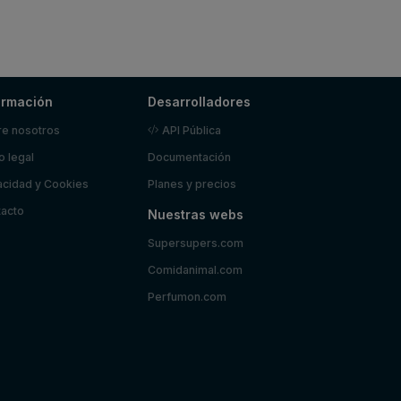
ormación
Desarrolladores
e nosotros
API Pública
o legal
Documentación
acidad y Cookies
Planes y precios
acto
Nuestras webs
Supersupers.com
Comidanimal.com
Perfumon.com