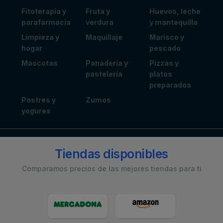
Fitoterapia y
Fruta y
Huevos, leche
parafarmacia
verdura
y mantequilla
Limpieza y
Maquillaje
Marisco y
hogar
pescado
Mascotas
Panadería y
Pizzas y
pastelería
platos
preparados
Postres y
Zumos
yogures
Tiendas disponibles
Comparamos precios de las mejores tiendas para ti