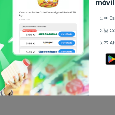
móvil
Es
Co
Ah