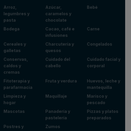
Arroz,
Azúcar,
Bebé
legumbres y
caramelos y
pasta
chocolate
Bodega
Cacao, café e
Carne
infusiones
Cereales y
Charcutería y
Congelados
galletas
quesos
Conservas,
Cuidado del
Cuidado facial y
caldos y
cabello
corporal
cremas
Fitoterapia y
Fruta y verdura
Huevos, leche y
parafarmacia
mantequilla
Limpieza y
Maquillaje
Marisco y
hogar
pescado
Mascotas
Panadería y
Pizzas y platos
pastelería
preparados
Postres y
Zumos