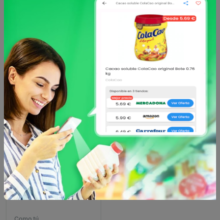
Como tú
Como tú
Eau de parfum hombre
Eau de parfum mujer
como tú rebel frasco
como tú atracción
0.1 1...
frasco 0....
8 €
8 €
desde
desde
Como tú