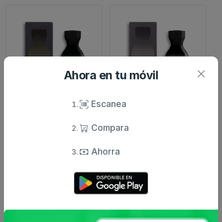
Ahora en tu móvil
Escanea
Como tú
Como tú
Eau de parfum hombre
Eau de parfum hombre
como tú viento frasco
como tú fuerza frasco
Compara
0.1...
0.1...
7 €
7 €
desde
desde
Ahorra