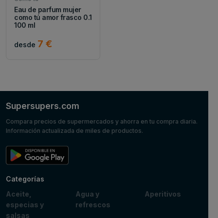
Eau de parfum mujer
como tú amor frasco 0.1
100 ml
7 €
desde
Supersupers.com
Compara precios de supermercados y ahorra en tu compra diaria.
Información actualizada de miles de productos.
Categorías
Aceite,
Agua y
Aperitivos
especias y
refrescos
salsas