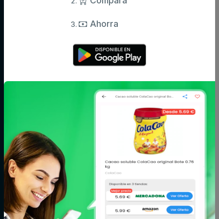
Compara
Ahorra
Categorías
Aceite,
Agua y
Aperitivos
especias y
refrescos
salsas
Arroz,
Azúcar,
Bebé
legumbres y
caramelos y
pasta
chocolate
Bodega
Cacao, café e
Carne
infusiones
Cereales y
Charcutería y
Congelados
galletas
quesos
Conservas,
Cuidado del
Cuidado facial y
caldos y cremas
cabello
corporal
Fitoterapia y
Fruta y verdura
Huevos, leche y
parafarmacia
mantequilla