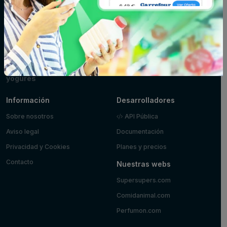
Limpieza y hogar
Maquillaje
Marisco y
pescado
Mascotas
Panadería y
Pizzas y platos
pastelería
preparados
Postres y
Zumos
yogures
Información
Desarrolladores
Sobre nosotros
API Pública
Aviso legal
Documentación
Privacidad y Cookies
Planes y precios
Contacto
Nuestras webs
Supersupers.com
Comidanimal.com
Perfumon.com