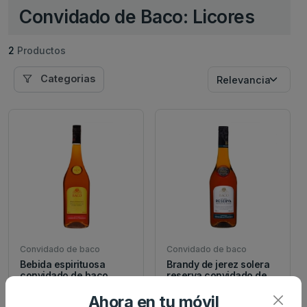
Convidado de Baco: Licores
2
Productos
Categorias
Convidado de baco
Convidado de baco
Bebida espirituosa
Brandy de jerez solera
convidado de baco
reserva convidado de
botella 1 l
bac...
Ahora en tu móvil