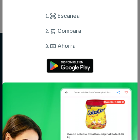
6 €
6 €
desde
desde
Escanea
Compara
Supersupers.com
Ahorra
Compara precios de supermercados y ahorra en tu compra diaria.
Información actualizada de miles de productos.
Categorías
Aceite,
Agua y
Aperitivos
especias y
refrescos
salsas
Arroz,
Azúcar,
Bebé
legumbres y
caramelos y
pasta
chocolate