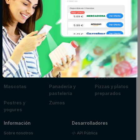
Bodega
Cacao, café e
Carne
infusiones
Cereales y
Charcutería y
Congelados
galletas
quesos
Conservas,
Cuidado del
Cuidado facial y
caldos y cremas
cabello
corporal
Fitoterapia y
Fruta y verdura
Huevos, leche y
parafarmacia
mantequilla
Limpieza y hogar
Maquillaje
Marisco y
pescado
Mascotas
Panadería y
Pizzas y platos
pastelería
preparados
Postres y
Zumos
yogures
Información
Desarrolladores
Sobre nosotros
API Pública