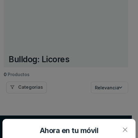
Bulldog: Licores
0
Productos
Categorias
Supersupers.com
Ahora en tu móvil
Compara precios de supermercados y ahorra en tu compra diaria.