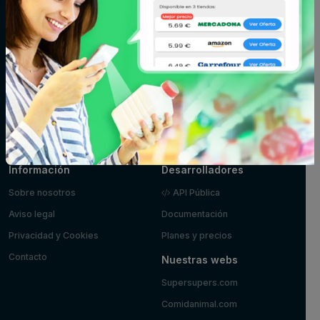
Fitoterapia y
Fruta y verdura
Huevos, leche y
parafarmacia
mantequilla
Limpieza y
Maquillaje
Marisco y
hogar
pescado
Mascotas
Panadería y
Pizzas y platos
pastelería
preparados
Postres y
Zumos
yogures
Información
Desarrolladores
Sobre nosotros
API Pública
Aviso legal
Documentación
Privacidad y Cookies
Planes y precios
Contacto
Nuestras webs
Supersupers.com
Comidanimal.com