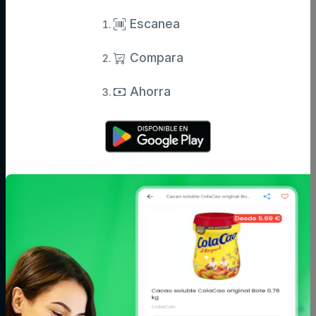
Información actualizada de miles de productos.
Escanea
Compara
Categorías
Ahorra
Aceite,
Agua y
Aperitivos
especias y
refrescos
salsas
Arroz,
Azúcar,
Bebé
legumbres y
caramelos y
pasta
chocolate
Bodega
Cacao, café e
Carne
infusiones
Cereales y
Charcutería y
Congelados
galletas
quesos
Conservas,
Cuidado del
Cuidado facial y
caldos y
cabello
corporal
cremas