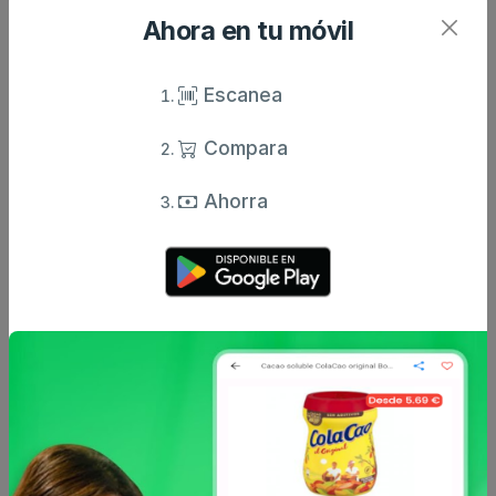
Ahora en tu móvil
Komvida
Komvida
Kombucha de jengibre y
Kombucha de frutos
Escanea
limón ecológico
rojos ecológico komvida
komvida...
sin...
Compara
2.79 €
2.79 €
desde
desde
Ahorra
Komvida
Komvida
Komvida kombucha
Kombucha de té verde
jengibre y limón
ecológico komvida sin