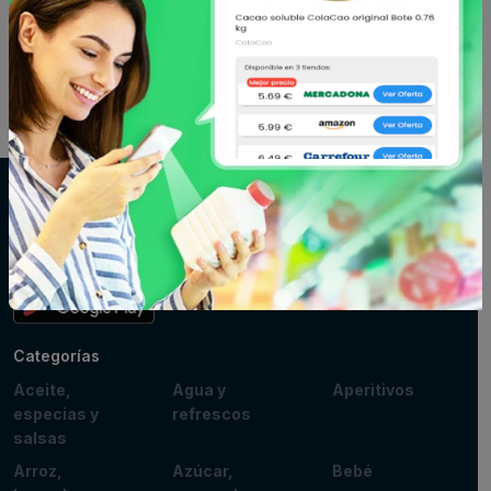
ecológico sin...
glut...
7.85 €
2.79 €
desde
desde
Supersupers.com
Compara precios de supermercados y ahorra en tu compra diaria.
Información actualizada de miles de productos.
Categorías
Aceite,
Agua y
Aperitivos
especias y
refrescos
salsas
Arroz,
Azúcar,
Bebé