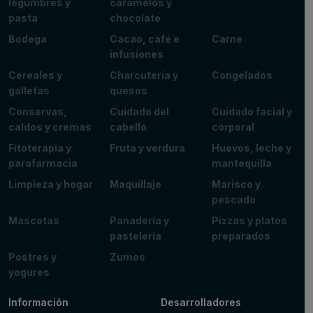
legumbres y
caramelos y
pasta
chocolate
Bodega
Cacao, café e
Carne
infusiones
Cereales y
Charcutería y
Congelados
galletas
quesos
Conservas,
Cuidado del
Cuidado facial y
caldos y cremas
cabello
corporal
Fitoterapia y
Fruta y verdura
Huevos, leche y
parafarmacia
mantequilla
Limpieza y hogar
Maquillaje
Marisco y
pescado
Mascotas
Panadería y
Pizzas y platos
pastelería
preparados
Postres y
Zumos
yogures
Información
Desarrolladores