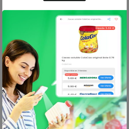
perro junior purina
verduras para perro
friski...
adulto pur...
9.85 €
32.7 €
desde
desde
Friskies
Friskies
Pienso de conejo, pollo
Pienso de pollo y
y verdura para gato
verduras para perro
adu...
adulto pu...
11.45 €
36.1 €
desde
desde