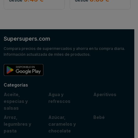
Supersupers.com
Compara precios de supermercados y ahorra en tu compra diaria.
Información actualizada de miles de productos.
Categorías
Aceite,
Agua y
Aperitivos
especias y
refrescos
salsas
Arroz,
Azúcar,
Bebé
legumbres y
caramelos y
pasta
chocolate