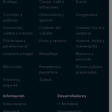
Bodega
Cacao, café e
Carne
infusiones
Cereales y
Charcutería y
Congelados
galletas
quesos
Conservas,
Cuidado del
Cuidado facial y
caldos y cremas
cabello
corporal
Fitoterapia y
Fruta y verdura
Huevos, leche y
parafarmacia
mantequilla
Limpieza y hogar
Maquillaje
Marisco y
pescado
Mascotas
Panadería y
Pizzas y platos
pastelería
preparados
Postres y
Zumos
yogures
Información
Desarrolladores
Sobre nosotros
API Pública
Aviso legal
Documentación