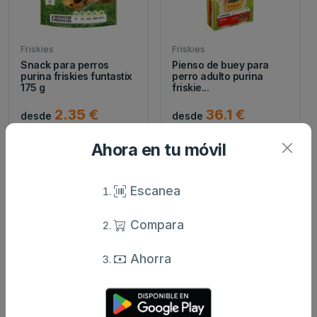
Friskies
Friskies
Snack para perros
Pienso de buey para
purina friskies funtastix
perro adulto purina
175 g
friskie...
2.35 €
36.1 €
desde
desde
Ahora en tu móvil
Escanea
Compara
Ahorra
Friskies
Friskies
Pienso de pollo para
Pienso de aves y