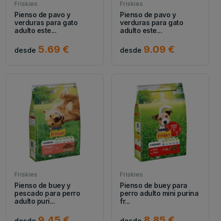
Friskies
Friskies
Pienso de pavo y
Pienso de pavo y
verduras para gato
verduras para gato
adulto este...
adulto este...
5.69 €
9.09 €
desde
desde
Friskies
Friskies
Pienso de buey y
Pienso de buey para
pescado para perro
perro adulto mini purina
adulto puri...
fr...
9.45 €
8.85 €
desde
desde