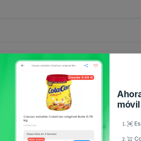
Ahora
móvil
Es
Co