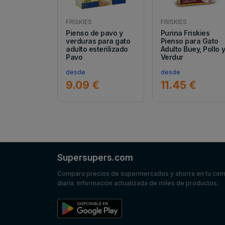
FRISKIES
FRISKIES
Pienso de pavo y
Purina Friskies
verduras para gato
Pienso para Gato
adulto esterilizado
Adulto Buey, Pollo 
Pavo
Verdur
desde
desde
9.09 €
11.45 €
Supersupers.com
Compara precios de supermercados y ahorra en tu co
diaria. Información actualizada de miles de productos.