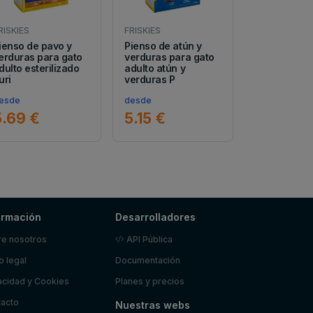
RISKIES
FRISKIES
ienso de pavo y
Pienso de atún y
erduras para gato
verduras para gato
dulto esterilizado
adulto atún y
uri
verduras P
esde
desde
5.69 €
5.15 €
ormación
Desarrolladores
e nosotros
API Pública
o legal
Documentación
acidad y Cookies
Planes y precios
acto
Nuestras webs