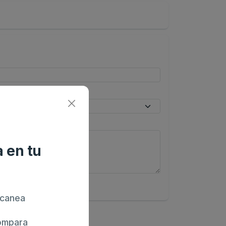
 en tu
canea
mpara