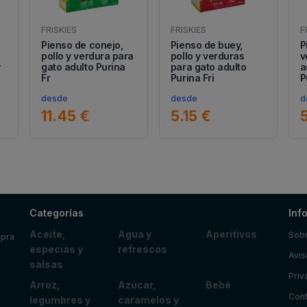
FRISKIES
FRISKIES
F
Pienso de conejo,
Pienso de buey,
P
pollo y verdura para
pollo y verduras
v
y
gato adulto Purina
para gato adulto
a
Fr
Purina Fri
P
desde
desde
d
11.45 €
5.15 €
Categorías
Inf
Aceite,
Agua y
Aperitivos
Sobr
mpra
especias y
refrescos
Avis
salsas
Priv
Arroz,
Azúcar,
Bebé
Cont
legumbres y
caramelos y