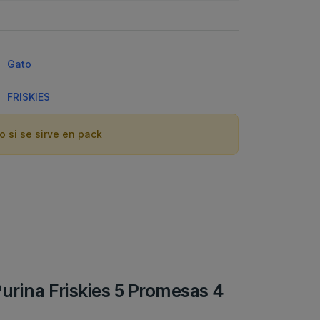
Gato
FRISKIES
o si se sirve en pack
Purina Friskies 5 Promesas 4