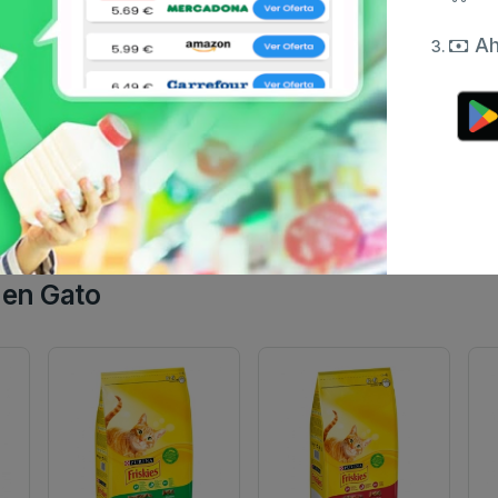
Ah
en Gato