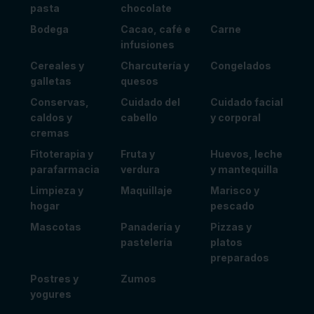
pasta
chocolate
Bodega
Cacao, café e
Carne
infusiones
Cereales y
Charcutería y
Congelados
galletas
quesos
Conservas,
Cuidado del
Cuidado facial
caldos y
cabello
y corporal
cremas
Fitoterapia y
Fruta y
Huevos, leche
parafarmacia
verdura
y mantequilla
Limpieza y
Maquillaje
Marisco y
hogar
pescado
Mascotas
Panadería y
Pizzas y
pastelería
platos
preparados
Postres y
Zumos
yogures