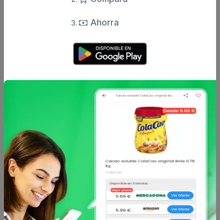
Comentario
Ahorra
Enviar comentario
Caracteristicas
Análisis de precio
Sin descripción
Otros productos de
BICENTURY
en