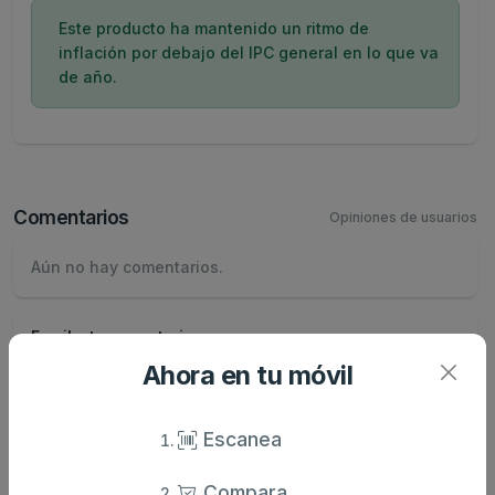
Este producto ha mantenido un ritmo de
inflación por debajo del IPC general en lo que va
de año.
Comentarios
Opiniones de usuarios
Aún no hay comentarios.
Escribe tu comentario
Nombre
Ahora en tu móvil
Escanea
Valoración
Compara