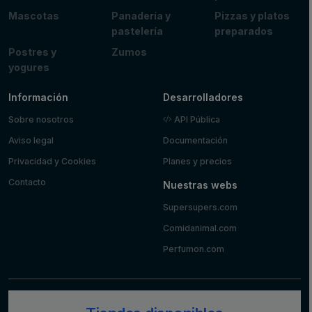
Mascotas
Panadería y
Pizzas y platos
pastelería
preparados
Postres y
Zumos
yogures
Información
Desarrolladores
Sobre nosotros
API Pública
Aviso legal
Documentación
Privacidad y Cookies
Planes y precios
Contacto
Nuestras webs
Supersupers.com
Comidanimal.com
Perfumon.com