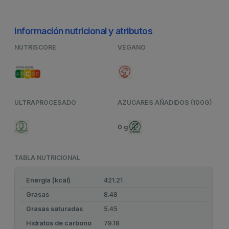
Información nutricional y atributos
NUTRISCORE
VEGANO
ULTRAPROCESADO
AZÚCARES AÑADIDOS (100G)
0 g
TABLA NUTRICIONAL
Energía (kcal)
421.21
Grasas
8.48
Grasas saturadas
5.45
Hidratos de carbono
79.18