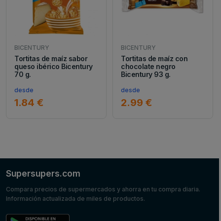
BICENTURY
BICENTURY
Tortitas de maíz sabor
Tortitas de maíz con
queso ibérico Bicentury
chocolate negro
70 g.
Bicentury 93 g.
desde
desde
1.84 €
2.99 €
Supersupers.com
Compara precios de supermercados y ahorra en tu compra diaria.
Información actualizada de miles de productos.