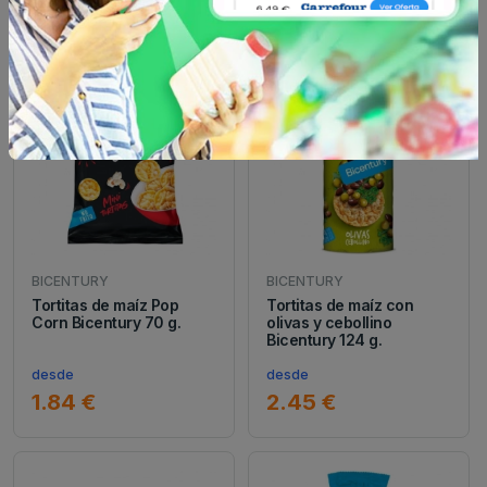
Tortitas
BICENTURY
BICENTURY
Tortitas de maíz Pop
Tortitas de maíz con
Corn Bicentury 70 g.
olivas y cebollino
Bicentury 124 g.
desde
desde
1.84 €
2.45 €