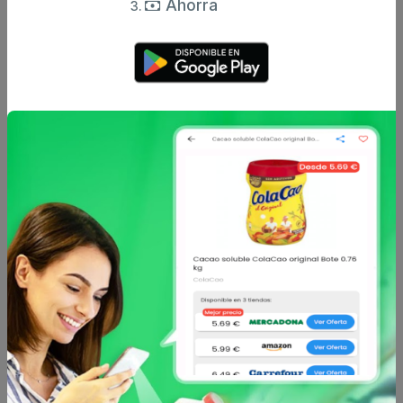
Ahorra
Enviar comentario
Caracteristicas
Análisis de precio
Sin descripción
Otros productos de
BICENTURY
en
Tortitas