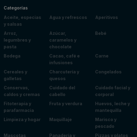
Categorías
Aceite, especias
Agua y refrescos
Aperitivos
y salsas
Arroz,
Azúcar,
Bebé
legumbres y
caramelos y
pasta
chocolate
Bodega
Cacao, café e
Carne
infusiones
Cereales y
Charcutería y
Congelados
galletas
quesos
Conservas,
Cuidado del
Cuidado facial y
caldos y cremas
cabello
corporal
Fitoterapia y
Fruta y verdura
Huevos, leche y
parafarmacia
mantequilla
Limpieza y hogar
Maquillaje
Marisco y
pescado
Mascotas
Panadería y
Pizzas y platos