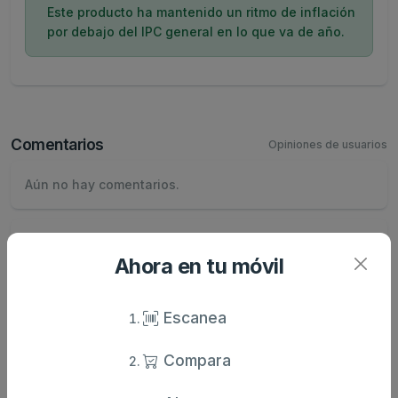
Este producto ha mantenido un ritmo de inflación
por debajo del IPC general en lo que va de año.
Comentarios
Opiniones de usuarios
Aún no hay comentarios.
Escribe tu comentario
Ahora en tu móvil
Nombre
Escanea
Valoración
Compara
Comentario