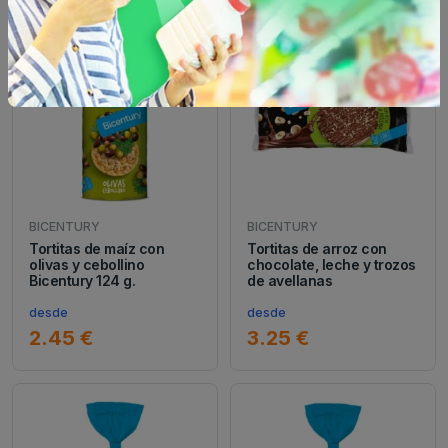
BICENTURY
BICENTURY
Tortitas de maíz con
Tortitas de arroz con
olivas y cebollino
chocolate, leche y trozos
Bicentury 124 g.
de avellanas
desde
desde
2.45 €
3.25 €