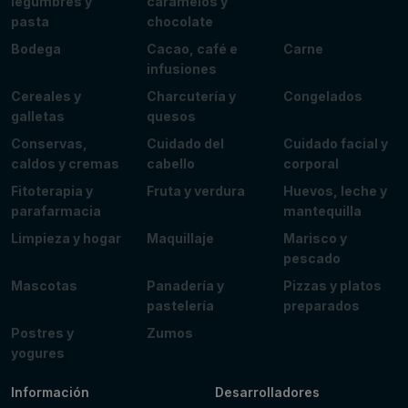
legumbres y
caramelos y
pasta
chocolate
Bodega
Cacao, café e
Carne
infusiones
Cereales y
Charcutería y
Congelados
galletas
quesos
Conservas,
Cuidado del
Cuidado facial y
caldos y cremas
cabello
corporal
Fitoterapia y
Fruta y verdura
Huevos, leche y
parafarmacia
mantequilla
Limpieza y hogar
Maquillaje
Marisco y
pescado
Mascotas
Panadería y
Pizzas y platos
pastelería
preparados
Postres y
Zumos
yogures
Información
Desarrolladores