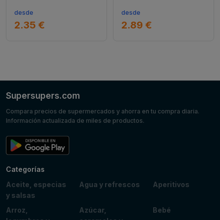
desde
desde
2.35 €
2.89 €
Supersupers.com
Compara precios de supermercados y ahorra en tu compra diaria.
Información actualizada de miles de productos.
Categorías
Aceite, especias
Agua y refrescos
Aperitivos
y salsas
Arroz,
Azúcar,
Bebé