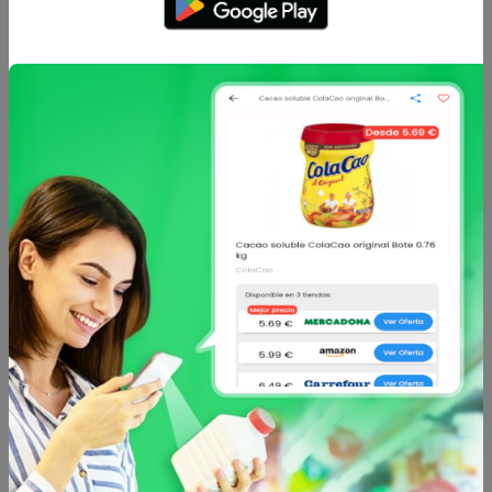
Caracteristicas
Análisis de precio
Sin descripción
Otros productos de
CARREFOUR BIO
en
Té e infusiones