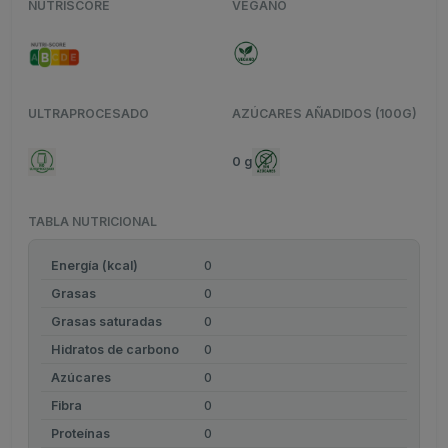
NUTRISCORE
VEGANO
ULTRAPROCESADO
AZÚCARES AÑADIDOS (100G)
0 g
TABLA NUTRICIONAL
Energía (kcal)
0
Grasas
0
Grasas saturadas
0
Hidratos de carbono
0
Azúcares
0
Fibra
0
Proteínas
0