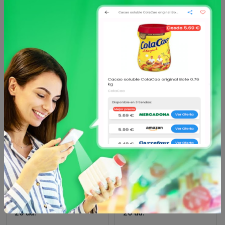
Otros productos de
CARREFOUR BIO
en
Té e infusiones
CARREFOUR BIO
CARREFOUR BIO
Té verde en bolsitas
Hinojo en bolsitas
ecológico Carrefour Bio
ecológico Carrefour Bio
20 ud.
20 ud.