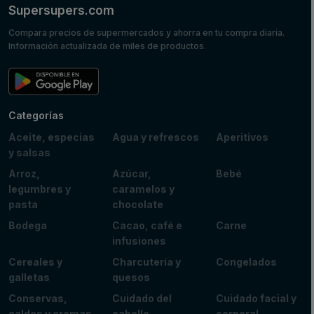
Supersupers.com
Compara precios de supermercados y ahorra en tu compra diaria.
Información actualizada de miles de productos.
Categorías
Aceite, especias
Agua y refrescos
Aperitivos
y salsas
Arroz,
Azúcar,
Bebé
legumbres y
caramelos y
pasta
chocolate
Bodega
Cacao, café e
Carne
infusiones
Cereales y
Charcutería y
Congelados
galletas
quesos
Conservas,
Cuidado del
Cuidado facial y
caldos y cremas
cabello
corporal