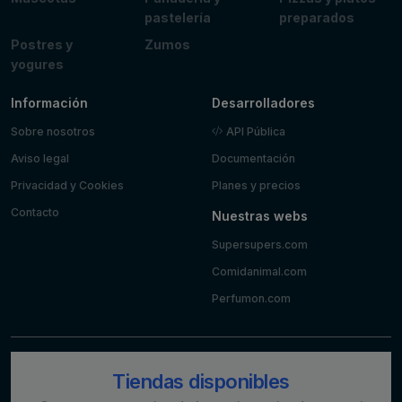
pastelería
preparados
Postres y
Zumos
yogures
Información
Desarrolladores
Sobre nosotros
API Pública
Aviso legal
Documentación
Privacidad y Cookies
Planes y precios
Contacto
Nuestras webs
Supersupers.com
Comidanimal.com
Perfumon.com
Tiendas disponibles