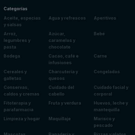
Categorías
Aceite, especias
Agua y refrescos
Aperitivos
y salsas
Arroz,
Azúcar,
Bebé
legumbres y
caramelos y
pasta
chocolate
Bodega
Cacao, café e
Carne
infusiones
Cereales y
Charcutería y
Congelados
galletas
quesos
Conservas,
Cuidado del
Cuidado facial y
caldos y cremas
cabello
corporal
Fitoterapia y
Fruta y verdura
Huevos, leche y
parafarmacia
mantequilla
Limpieza y hogar
Maquillaje
Marisco y
pescado
Mascotas
Panadería y
Pizzas y platos