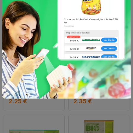
CARREFOUR BIO
CARREFOUR BIO
Manzanilla en bolsitas
Infusión digestive en
ecológica Carrefour Bio
bolsitas ecológica
20 ud.
Carrefour Bio 20 ud
desde
desde
2.25 €
2.35 €