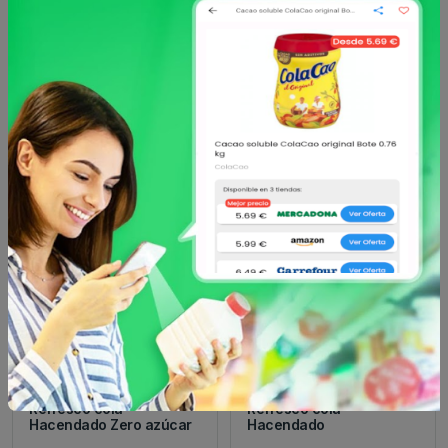
Otros productos de
Hacendado
en
Refresco de cola
Hacendado
Hacendado
Refresco cola
Refresco cola
Hacendado Zero azúcar
Hacendado