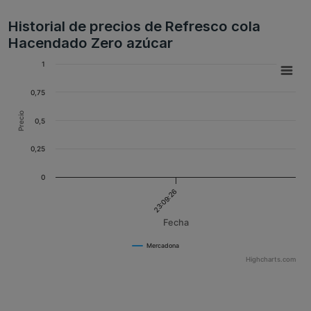
Historial de precios de Refresco cola
Hacendado Zero azúcar
1
0,75
Precio
0,5
0,25
0
23:09:26
Fecha
Mercadona
Highcharts.com