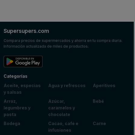
Supersupers.com
Compara precios de supermercados y ahorra en tu compra diaria.
Información actualizada de miles de productos.
Categorías
Aceite, especias
Agua y refrescos
Aperitivos
y salsas
Arroz,
Azúcar,
Bebé
legumbres y
caramelos y
pasta
chocolate
Bodega
Cacao, café e
Carne
infusiones