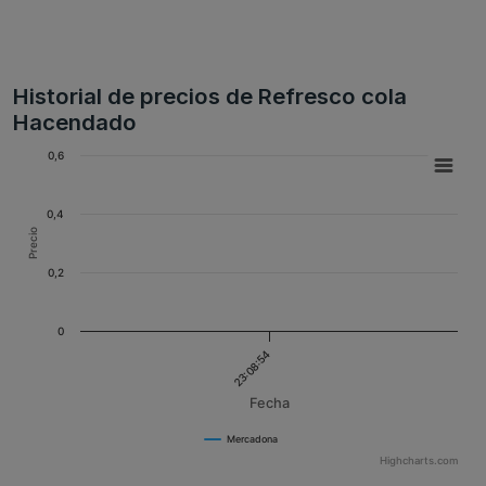
Historial de precios de Refresco cola
Hacendado
0,6
0,4
Precio
0,2
0
23:08:54
Fecha
Mercadona
Highcharts.com