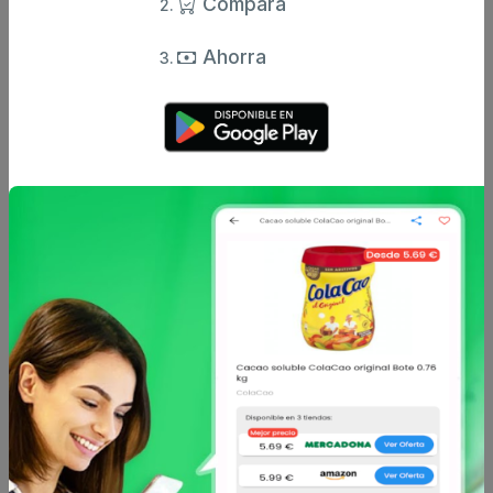
Compara
Ahorra
Otros productos de
Ultima
en Perro
Ultima
Ultima
Pienso de pollo para
Pienso de pollo para
perros adultos medium
perro adulto mini Ultima
maxi Ultima 7,5 K
1,5 Kg.
desde
desde
33 €
8.99 €