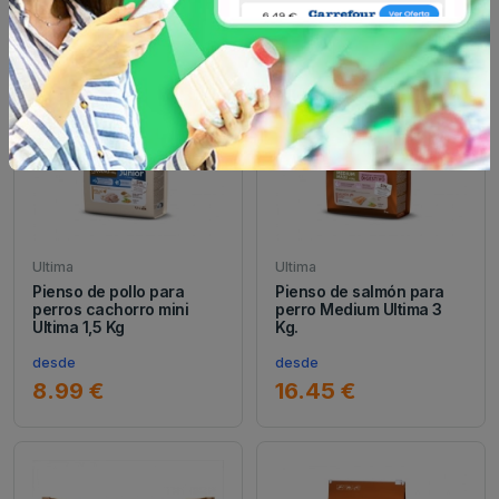
Ultima
Ultima
Pienso de pollo para
Pienso de salmón para
perros cachorro mini
perro Medium Ultima 3
Ultima 1,5 Kg
Kg.
desde
desde
8.99 €
16.45 €