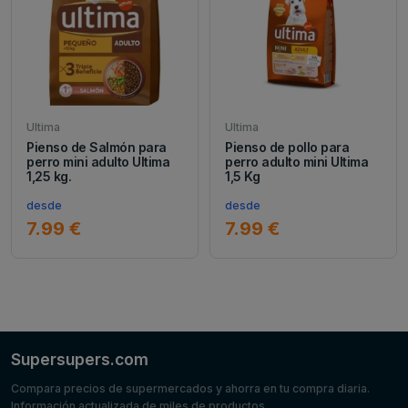
Ultima
Ultima
Pienso de Salmón para
Pienso de pollo para
perro mini adulto Ultima
perro adulto mini Ultima
1,25 kg.
1,5 Kg
desde
desde
7.99 €
7.99 €
Supersupers.com
Compara precios de supermercados y ahorra en tu compra diaria.
Información actualizada de miles de productos.