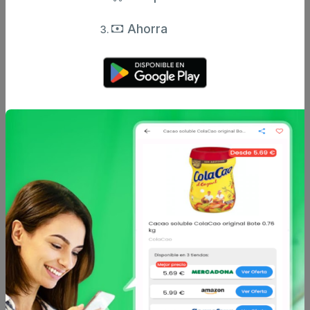
Otros productos de
Ultima
en Perro
Ahorra
Ultima
Ultima
Pienso de buey para
Pienso esterilizado de
perro adulto mini Ultima
pollo para perro mini
1,25 kg.
adulto Ultima 1
desde
desde
7.99 €
7.99 €