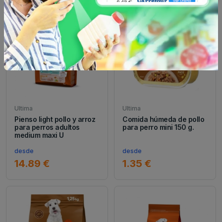
Ultima
Ultima
Pienso light pollo y arroz
Comida húmeda de pollo
para perros adultos
para perro mini 150 g.
medium maxi U
desde
desde
14.89 €
1.35 €