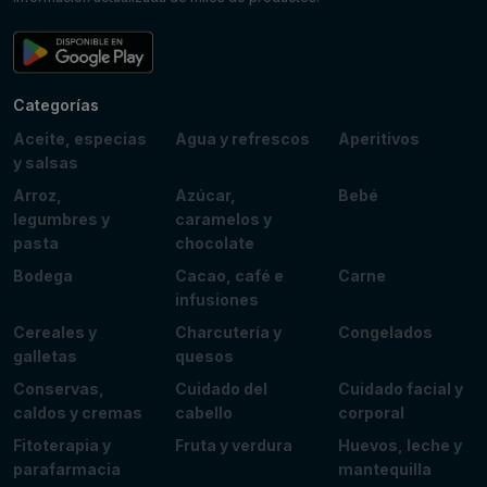
Categorías
Aceite, especias
Agua y refrescos
Aperitivos
y salsas
Arroz,
Azúcar,
Bebé
legumbres y
caramelos y
pasta
chocolate
Bodega
Cacao, café e
Carne
infusiones
Cereales y
Charcutería y
Congelados
galletas
quesos
Conservas,
Cuidado del
Cuidado facial y
caldos y cremas
cabello
corporal
Fitoterapia y
Fruta y verdura
Huevos, leche y
parafarmacia
mantequilla