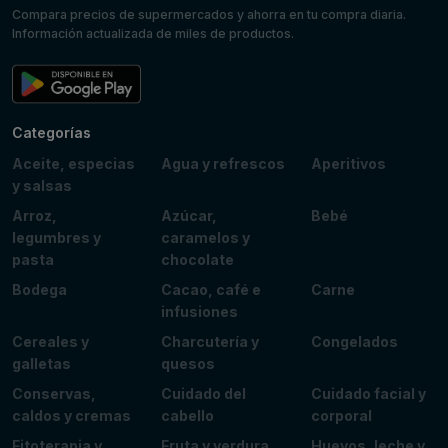
Compara precios de supermercados y ahorra en tu compra diaria.
Información actualizada de miles de productos.
Categorías
Aceite, especias
Agua y refrescos
Aperitivos
y salsas
Arroz,
Azúcar,
Bebé
legumbres y
caramelos y
pasta
chocolate
Bodega
Cacao, café e
Carne
infusiones
Cereales y
Charcutería y
Congelados
galletas
quesos
Conservas,
Cuidado del
Cuidado facial y
caldos y cremas
cabello
corporal
Fitoterapia y
Fruta y verdura
Huevos, leche y