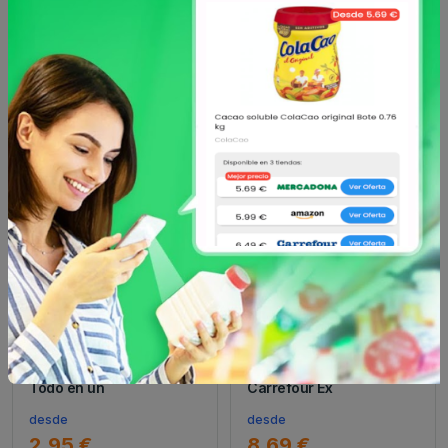
Otros productos de
CARREFOUR
EXPERT
en Limpieza vajilla
CARREFOUR EXPERT
CARREFOUR EXPERT
Lavavajillas a máquina en
Lavavajillas a máquina en
pastillas perfume limón
pastillas Ultra Power
Todo en un
Carrefour Ex
desde
desde
2.95 €
8.69 €