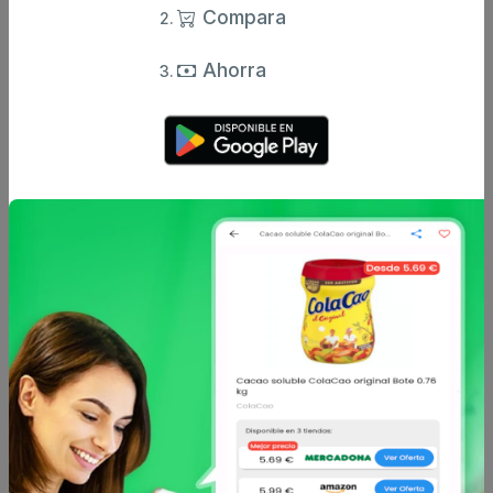
Comentario
Compara
Ahorra
Enviar comentario
Caracteristicas
Análisis de precio
Sin descripción
Otros productos de
CARREFOUR