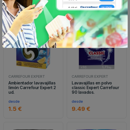
EXPERT
en Limpieza vajilla
CARREFOUR EXPERT
CARREFOUR EXPERT
Ambientador lavavajillas
Lavavajillas en polvo
limón Carrefour Expert 2
classic Expert Carrefour
ud.
90 lavados.
desde
desde
1.5 €
9.49 €