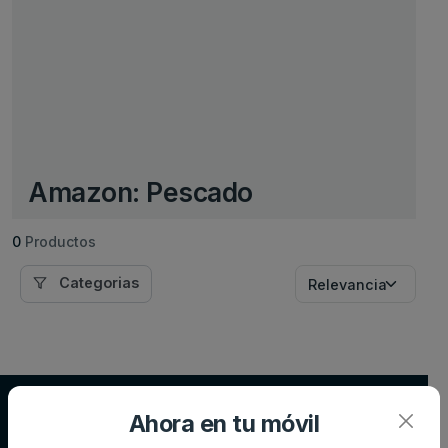
Amazon: Pescado
0
Productos
Categorias
Supersupers.com
Ahora en tu móvil
Compara precios de supermercados y ahorra en tu compra diaria.