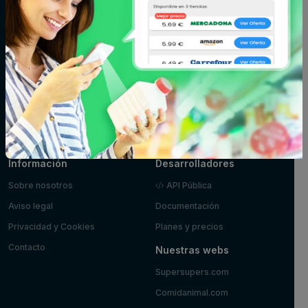
Fitoterapia y
Fruta y verdura
Huevos, leche y
parafarmacia
mantequilla
Limpieza y
Maquillaje
Marisco y
hogar
pescado
Mascotas
Panadería y
Pizzas y platos
pastelería
preparados
Postres y
Zumos
yogures
Información
Desarrolladores
Sobre nosotros
API Pública
Aviso legal
Documentación
Privacidad y Cookies
Planes y precios
Contacto
Nuestras webs
Supersupers.com
Comidanimal.com