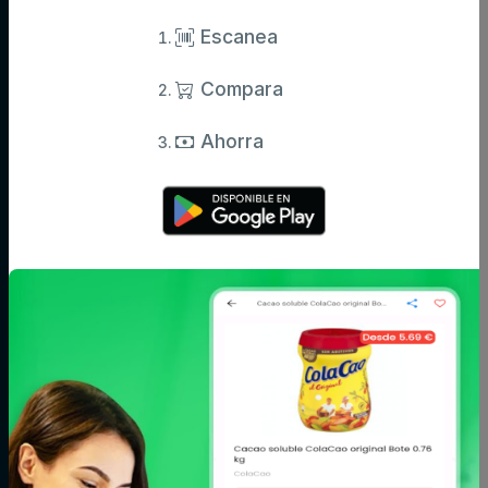
Información actualizada de miles de productos.
Escanea
Compara
Categorías
Ahorra
Aceite,
Agua y
Aperitivos
especias y
refrescos
salsas
Arroz,
Azúcar,
Bebé
legumbres y
caramelos y
pasta
chocolate
Bodega
Cacao, café e
Carne
infusiones
Cereales y
Charcutería y
Congelados
galletas
quesos
Conservas,
Cuidado del
Cuidado facial y
caldos y
cabello
corporal
cremas