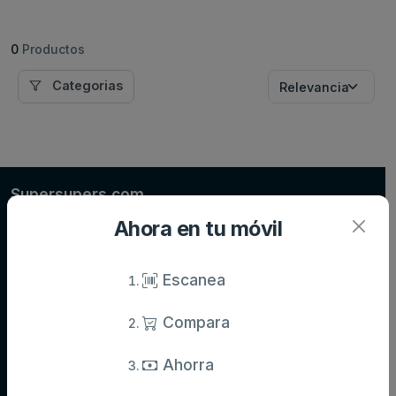
0
Productos
Categorias
Supersupers.com
Compara precios de supermercados y ahorra en tu compra diaria.
Ahora en tu móvil
Información actualizada de miles de productos.
Escanea
Compara
Categorías
Aceite,
Agua y
Aperitivos
Ahorra
especias y
refrescos
salsas