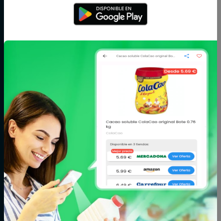
Arroz,
Azúcar,
Bebé
legumbres y
caramelos y
pasta
chocolate
Bodega
Cacao, café e
Carne
infusiones
Cereales y
Charcutería y
Congelados
galletas
quesos
Conservas,
Cuidado del
Cuidado facial y
caldos y cremas
cabello
corporal
Fitoterapia y
Fruta y verdura
Huevos, leche y
parafarmacia
mantequilla
Limpieza y hogar
Maquillaje
Marisco y
pescado
Mascotas
Panadería y
Pizzas y platos
pastelería
preparados
Postres y
Zumos
yogures