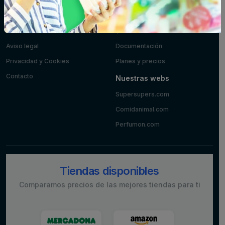
Información
Desarrolladores
Sobre nosotros
API Pública
Aviso legal
Documentación
Privacidad y Cookies
Planes y precios
Contacto
Nuestras webs
Supersupers.com
Comidanimal.com
Perfumon.com
Tiendas disponibles
Comparamos precios de las mejores tiendas para ti