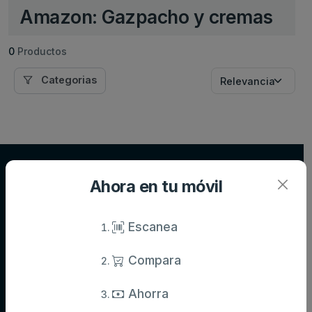
Amazon: Gazpacho y cremas
0
Productos
Categorias
Supersupers.com
Ahora en tu móvil
Compara precios de supermercados y ahorra en tu compra diaria.
Información actualizada de miles de productos.
Escanea
Compara
Categorías
Aceite,
Agua y
Aperitivos
Ahorra
especias y
refrescos