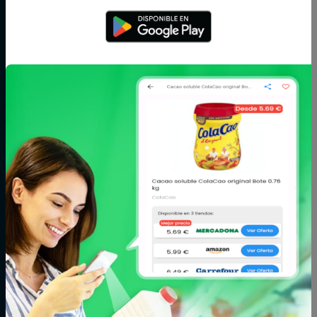
salsas
Arroz,
Azúcar,
Bebé
legumbres y
caramelos y
pasta
chocolate
Bodega
Cacao, café e
Carne
infusiones
Cereales y
Charcutería y
Congelados
galletas
quesos
Conservas,
Cuidado del
Cuidado facial y
caldos y cremas
cabello
corporal
Fitoterapia y
Fruta y verdura
Huevos, leche y
parafarmacia
mantequilla
Limpieza y hogar
Maquillaje
Marisco y
pescado
Mascotas
Panadería y
Pizzas y platos
pastelería
preparados
Postres y
Zumos