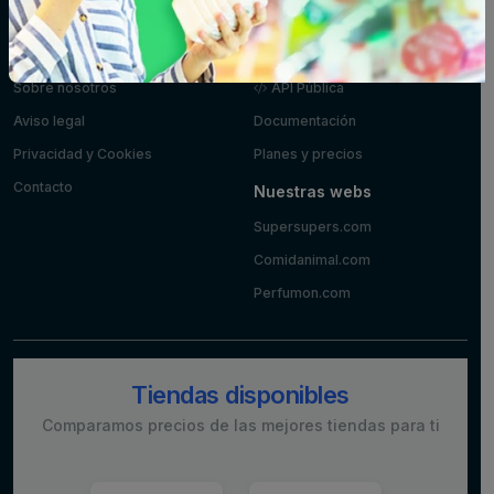
yogures
Información
Desarrolladores
Sobre nosotros
API Pública
Aviso legal
Documentación
Privacidad y Cookies
Planes y precios
Contacto
Nuestras webs
Supersupers.com
Comidanimal.com
Perfumon.com
Tiendas disponibles
Comparamos precios de las mejores tiendas para ti